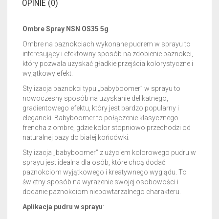
OPINIE (0)
Ombre Spray NSN OS35 5g
Ombre na paznokciach wykonane pudrem w sprayu to
interesujący i efektowny sposób na zdobienie paznokci,
który pozwala uzyskać gładkie przejścia kolorystyczne i
wyjątkowy efekt.
Stylizacja paznokci typu „babyboomer” w sprayu to
nowoczesny sposób na uzyskanie delikatnego,
gradientowego efektu, który jest bardzo popularny i
elegancki. Babyboomer to połączenie klasycznego
frencha z ombre, gdzie kolor stopniowo przechodzi od
naturalnej bazy do białej końcówki.
Stylizacja „babyboomer” z użyciem kolorowego pudru w
sprayu jest idealna dla osób, które chcą dodać
paznokciom wyjątkowego i kreatywnego wyglądu. To
świetny sposób na wyrażenie swojej osobowości i
dodanie paznokciom niepowtarzalnego charakteru.
Aplikacja pudru w sprayu
: