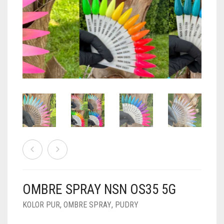
PUDRY GALAXY
PUDRY BUDUJĄCE
PUDRY BROKATOWE
KOSZYK
0
PUDRY SPARKLE
PUDRY DO FRENCH
PUDRY Z DROBINKAMI
PUDRY TERMICZNE
PUDRY KOLOR PUR
PUDRY FOTOCHROMOWE
PUDRY ŚWIECĄCE
PUDER CHROM EFFECT
FOIL DIP
PYŁKI W PŁYNIE 5ML
OMBRE SPRAY NSN OS35 5G
PREPARATY PŁYNNE 50ML
KOLOR PUR
,
OMBRE SPRAY
,
PUDRY
PREPARATY PŁYNNE 15ML
NAIL PREP 50ML