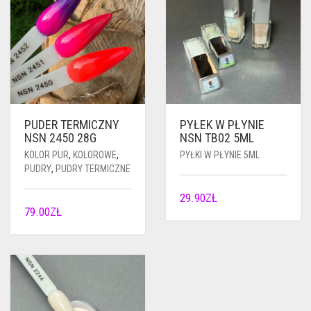
PUDER TERMICZNY
PYŁEK W PŁYNIE
NSN 2450 28G
NSN TB02 5ML
KOLOR PUR
,
KOLOROWE
,
PYŁKI W PŁYNIE 5ML
PUDRY
,
PUDRY TERMICZNE
29.90
ZŁ
79.00
ZŁ