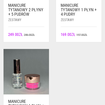
MANICURE
MANICURE
TYTANOWY 2 PŁYNY
TYTANOWY 1 PŁYN +
+ 5 PUDRÓW
4 PUDRY
ZESTAWY
ZESTAWY
PIERWOTNA
AKTUALNA
PIERWOTN
AKTUALNA
249.00
ZŁ
169.00
ZŁ
286.00
ZŁ
197.00
ZŁ
CENA
CENA
CENA
CENA
WYNOSIŁA:
WYNOSI:
WYNOSIŁA:
WYNOSI:
286.00ZŁ.
249.00ZŁ.
197.00ZŁ.
169.00ZŁ.
MANICURE