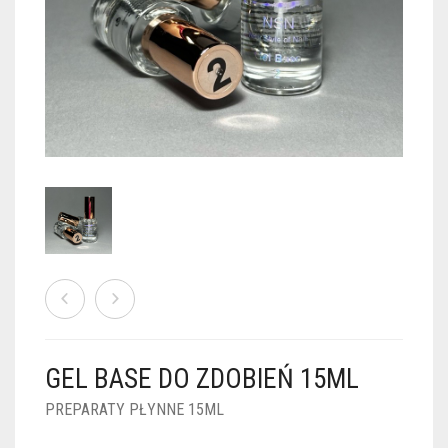
PUDRY GALAXY
PUDRY BUDUJĄCE
PUDRY BROKATOWE
KOSZYK
0
PUDRY SPARKLE
PUDRY DO FRENCH
PUDRY Z DROBINKAMI
PUDRY TERMICZNE
PUDRY KOLOR PUR
PUDRY FOTOCHROMOWE
PUDRY ŚWIECĄCE
PUDER CHROM EFFECT
FOIL DIP
PYŁKI W PŁYNIE 5ML
GEL BASE DO ZDOBIEŃ 15ML
PREPARATY PŁYNNE 50ML
PREPARATY PŁYNNE 15ML
PREPARATY PŁYNNE 15ML
NAIL PREP 50ML