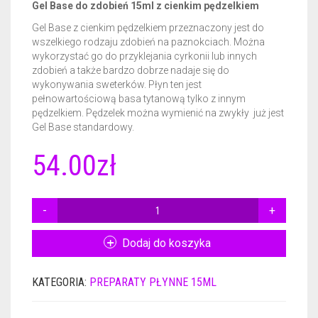
Gel Base do zdobień 15ml z cienkim pędzelkiem
Gel Base z cienkim pędzelkiem przeznaczony jest do
CERTYFIKATY DERMATOLOGICZNE
GEL BASE 50ML
NAIL PREP 15ML
wszelkiego rodzaju zdobień na paznokciach. Można
wykorzystać go do przyklejania cyrkonii lub innych
AKCESORIA
ACTIVATOR 50ML
GEL BASE 15ML
zdobień a także bardzo dobrze nadaje się do
wykonywania sweterków. Płyn ten jest
GADŻETY REKLAMOWE
ACTIVATOR POWER 50ML
GEL BASE + GEL TOP 15ML
RÓŻNE AKCESORIA
pełnowartościową basa tytanową tylko z innym
pędzelkiem. Pędzelek można wymienić na zwykły już jest
GEL TOP 50ML
GEL BASE DO ZDOBIEŃ 15ML
FREZY
PLAKAT
Gel Base standardowy.
54.00
zł
BRUSH SAVER 50ML
ACTIVATOR 15ML
FRENCH DIP NSN
ULOTKI
ACTIVATOR POWER 15ML
CERTYFIKATY
ILOŚĆ
GEL
GEL TOP 15ML
BASE
Dodaj do koszyka
DO
NURSING OIL 15ML
ZDOBIEŃ
KATEGORIA:
PREPARATY PŁYNNE 15ML
15ML
BRUSH SAVER 15ML