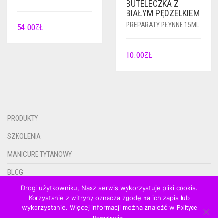
BUTELECZKA Z
BIAŁYM PĘDZELKIEM
PREPARATY PŁYNNE 15ML
54.00
ZŁ
10.00
ZŁ
PRODUKTY
SZKOLENIA
MANICURE TYTANOWY
BLOG
Drogi użytkowniku, Nasz serwis wykorzystuje pliki cookis.
KONTAKT
Korzystanie z witryny oznacza zgodę na ich zapis lub
wykorzystanie. Więcej informacji można znaleźć w
0.00ZŁ
Polityce
.
Prywatności