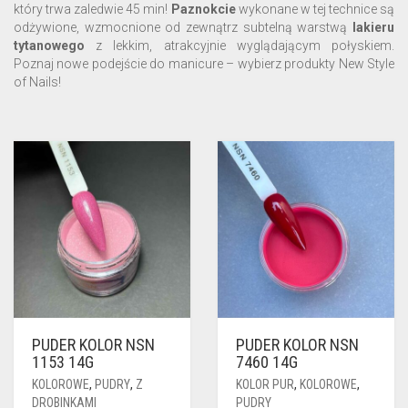
który trwa zaledwie 45 min!
Paznokcie
wykonane w tej technice są
odżywione, wzmocnione od zewnątrz subtelną warstwą
lakieru
tytanowego
z lekkim, atrakcyjnie wyglądającym połyskiem.
Poznaj nowe podejście do manicure – wybierz produkty New Style
of Nails!
PUDER KOLOR NSN
PUDER KOLOR NSN
1153 14G
7460 14G
KOLOROWE
,
PUDRY
,
Z
KOLOR PUR
,
KOLOROWE
,
DROBINKAMI
PUDRY