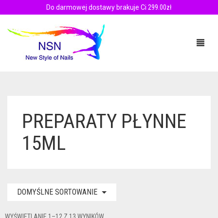
Do darmowej dostawy brakuje Ci
299.00
zł
PRODUKTY
PREPARATY PŁYNNE
SZKOLENIA
PALETA BARW
15ML
MANICURE TYTANOWY
PALETA BARW – FILMY
BLOG
ZESTAWY
ZALETY MANICURE TYTANOWY
DOMYŚLNE SORTOWANIE
KONTAKT
PUDRY
FILM INSTRUKTAŻOWY
0.00ZŁ
OMBRE SPRAY
AKADEMIA MANICURE TYTANOWEGO NSN
PUDRY KOLOROWE
WYŚWIETLANIE 1–12 Z 13 WYNIKÓW