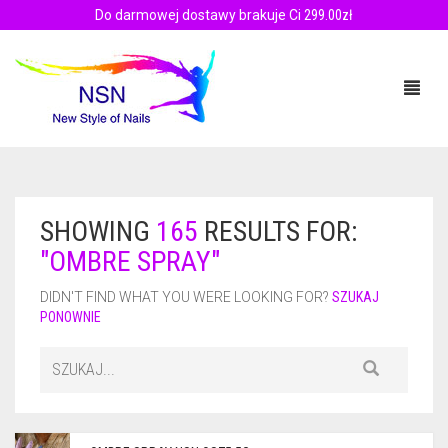
Do darmowej dostawy brakuje Ci
299.00
zł
PRODUKTY
SHOWING
165
RESULTS FOR:
"OMBRE SPRAY"
SZKOLENIA
PALETA BARW
DIDN'T FIND WHAT YOU WERE LOOKING FOR?
SZUKAJ
MANICURE TYTANOWY
PALETA BARW – FILMY
PONOWNIE
BLOG
ZESTAWY
ZALETY MANICURE TYTANOWY
KONTAKT
PUDRY
FILM INSTRUKTAŻOWY
0.00ZŁ
OMBRE SPRAY
AKADEMIA MANICURE TYTANOWEGO NSN
PUDRY KOLOROWE