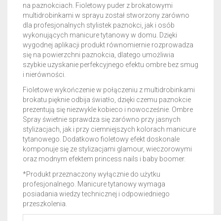
na paznokciach. Fioletowy puder z brokatowymi
multidrobinkami w sprayu został stworzony zarówno
dla profesjonalnych stylistek paznokci, jak i osób
wykonujących manicure tytanowy w domu. Dzięki
wygodnej aplikacji produkt równomiernie rozprowadza
się na powierzchni paznokcia, dlatego umożliwia
szybkie uzyskanie perfekcyjnego efektu ombre bez smug
i nierówności.
Fioletowe wykończenie w połączeniu z multidrobinkami
brokatu pięknie odbija światło, dzięki czemu paznokcie
prezentują się niezwykle kobieco i nowocześnie. Ombre
Spray świetnie sprawdza się zarówno przy jasnych
stylizacjach, jak i przy ciemniejszych kolorach manicure
tytanowego. Dodatkowo fioletowy efekt doskonale
komponuje się ze stylizacjami glamour, wieczorowymi
oraz modnym efektem princess nails i baby boomer.
*Produkt przeznaczony wyłącznie do użytku
profesjonalnego. Manicure tytanowy wymaga
posiadania wiedzy technicznej i odpowiedniego
przeszkolenia.