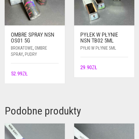
OMBRE SPRAY NSN
PYŁEK W PŁYNIE
OS01 5G
NSN TB02 5ML
BROKATOWE
,
OMBRE
PYŁKI W PŁYNIE 5ML
SPRAY
,
PUDRY
29.90
ZŁ
52.99
ZŁ
Podobne produkty