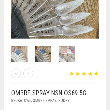
PUDRY GALAXY
PUDRY BUDUJĄCE
PUDRY BROKATOWE
KOSZYK
0
PUDRY SPARKLE
PUDRY DO FRENCH
PUDRY Z DROBINKAMI
PUDRY TERMICZNE
PUDRY KOLOR PUR
PUDRY FOTOCHROMOWE
PUDRY ŚWIECĄCE
PUDER CHROM EFFECT
FOIL DIP
PYŁKI W PŁYNIE 5ML
OMBRE SPRAY NSN OS69 5G
PREPARATY PŁYNNE 50ML
BROKATOWE
,
OMBRE SPRAY
,
PUDRY
PREPARATY PŁYNNE 15ML
NAIL PREP 50ML