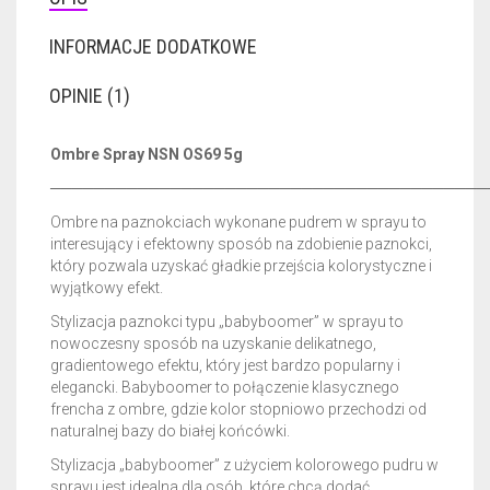
INFORMACJE DODATKOWE
OPINIE (1)
Ombre Spray NSN OS69 5g
────────────────────────────────────────
Ombre na paznokciach wykonane pudrem w sprayu to
interesujący i efektowny sposób na zdobienie paznokci,
który pozwala uzyskać gładkie przejścia kolorystyczne i
wyjątkowy efekt.
Stylizacja paznokci typu „babyboomer” w sprayu to
nowoczesny sposób na uzyskanie delikatnego,
gradientowego efektu, który jest bardzo popularny i
elegancki. Babyboomer to połączenie klasycznego
frencha z ombre, gdzie kolor stopniowo przechodzi od
naturalnej bazy do białej końcówki.
Stylizacja „babyboomer” z użyciem kolorowego pudru w
sprayu jest idealna dla osób, które chcą dodać