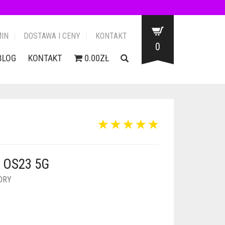
IN
DOSTAWA I CENY
KONTAKT
0
BLOG
KONTAKT
0.00ZŁ
 OS23 5G
DRY