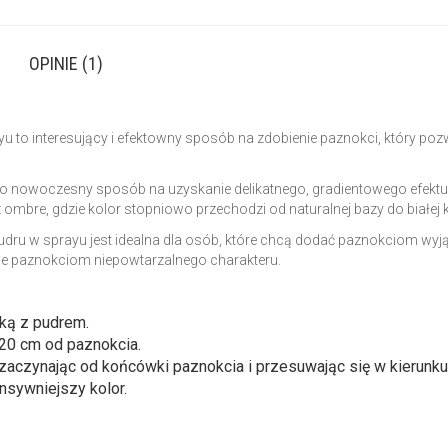
OPINIE (1)
o interesujący i efektowny sposób na zdobienie paznokci, który pozwa
o nowoczesny sposób na uzyskanie delikatnego, gradientowego efektu, k
ombre, gdzie kolor stopniowo przechodzi od naturalnej bazy do białej
dru w sprayu jest idealna dla osób, które chcą dodać paznokciom wyj
ie paznokciom niepowtarzalnego charakteru.
ką z pudrem.
20 cm od paznokcia.
 zaczynając od końcówki paznokcia i przesuwając się w kierunk
ensywniejszy kolor.