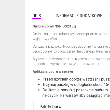
OPIS
INFORMACJE DODATKOWE
Ombre Spray NSN OS23 5g
Ombre na paznokciach wykonane pudrem w sprayu t
wyjątkowy efekt.
Stylizacja paznokci typu „babyboomer” w sprayu t
Babyboomer to połączenie klasycznego frencha z 
Stylizacja „babyboomer” z użyciem kolorowego pu
sposób na wyrażenie swojej osobowości i dodan
Aplikacja pudru w sprayu
:
Przed użyciem dobrze wstrząśnij pusz
Trzymaj puszkę w odległości około 15-
Delikatnie spryskaj paznokcie pudrem,
nałożyć kilka warstw, aby osiągnąć int
Palety barw