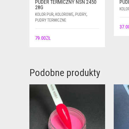
PUDER TERMICZNY NSN 2450
PUD
28G
KOLO
KOLOR PUR
,
KOLOROWE
,
PUDRY
,
PUDRY TERMICZNE
37.0
79.00
ZŁ
Podobne produkty