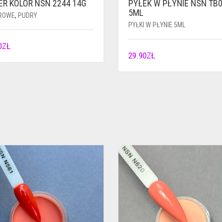
ER KOLOR NSN 2244 14G
PYŁEK W PŁYNIE NSN TB
5ML
ROWE
,
PUDRY
PYŁKI W PŁYNIE 5ML
0
ZŁ
29.90
ZŁ