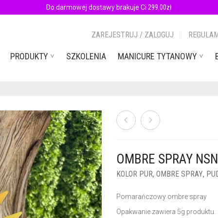
Do darmowej dostawy brakuje Ci
299.00
zł
ZAREJESTRUJ / ZALOGUJ
REGULAM
PRODUKTY
SZKOLENIA
MANICURE TYTANOWY
OMBRE SPRAY NSN
KOLOR PUR
,
OMBRE SPRAY
,
PU
Pomarańczowy ombre spray
Opakwanie zawiera 5g produktu.