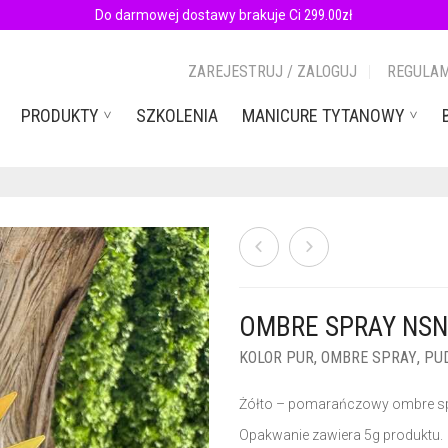
Do darmowej dostawy brakuje Ci
299.00
zł
ZAREJESTRUJ / ZALOGUJ
REGULAM
PRODUKTY
SZKOLENIA
MANICURE TYTANOWY
OMBRE SPRAY NSN
KOLOR PUR
,
OMBRE SPRAY
,
PU
Żółto – pomarańczowy ombre s
Opakwanie zawiera 5g produktu.