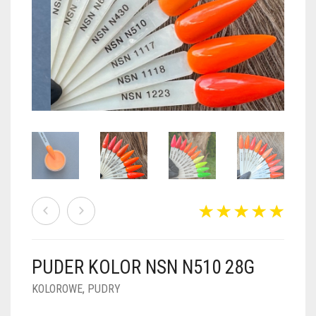
PUDRY GALAXY
PUDRY BUDUJĄCE
PUDRY BROKATOWE
KOSZYK
0
PUDRY SPARKLE
PUDRY DO FRENCH
PUDRY Z DROBINKAMI
PUDRY TERMICZNE
PUDRY KOLOR PUR
PUDRY FOTOCHROMOWE
PUDRY ŚWIECĄCE
PUDER CHROM EFFECT
FOIL DIP
PYŁKI W PŁYNIE 5ML
PUDER KOLOR NSN N510 28G
PREPARATY PŁYNNE 50ML
KOLOROWE
,
PUDRY
PREPARATY PŁYNNE 15ML
NAIL PREP 50ML