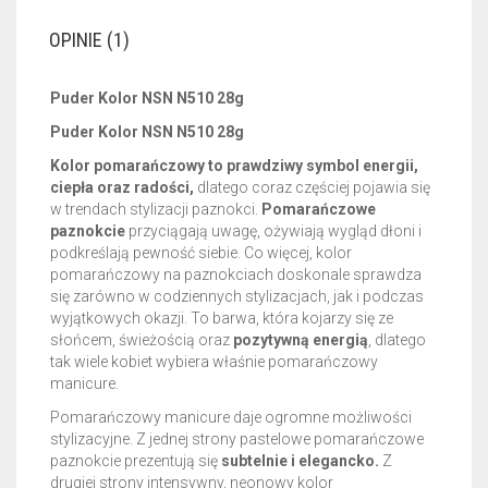
OPINIE (1)
Puder Kolor NSN N510 28g
Puder Kolor NSN N510 28g
Kolor pomarańczowy to prawdziwy symbol energii,
ciepła oraz radości,
dlatego coraz częściej pojawia się
w trendach stylizacji paznokci.
Pomarańczowe
paznokcie
przyciągają uwagę, ożywiają wygląd dłoni i
podkreślają pewność siebie. Co więcej, kolor
pomarańczowy na paznokciach doskonale sprawdza
się zarówno w codziennych stylizacjach, jak i podczas
wyjątkowych okazji. To barwa, która kojarzy się ze
słońcem, świeżością oraz
pozytywną energią
, dlatego
tak wiele kobiet wybiera właśnie pomarańczowy
manicure.
Pomarańczowy manicure daje ogromne możliwości
stylizacyjne. Z jednej strony pastelowe pomarańczowe
paznokcie prezentują się
subtelnie i elegancko.
Z
drugiej strony intensywny, neonowy kolor