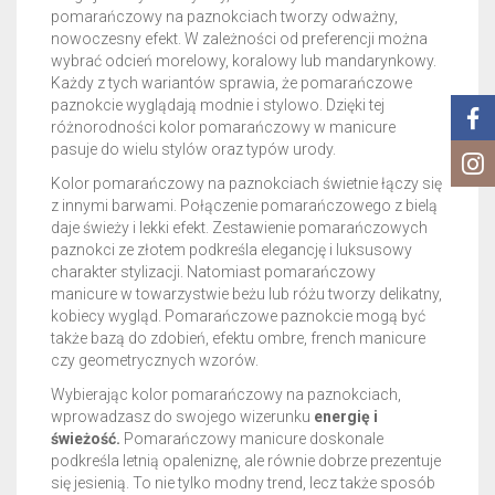
pomarańczowy na paznokciach tworzy odważny,
nowoczesny efekt. W zależności od preferencji można
wybrać odcień morelowy, koralowy lub mandarynkowy.
Każdy z tych wariantów sprawia, że pomarańczowe
paznokcie wyglądają modnie i stylowo. Dzięki tej
różnorodności kolor pomarańczowy w manicure
pasuje do wielu stylów oraz typów urody.
Kolor pomarańczowy na paznokciach świetnie łączy się
z innymi barwami. Połączenie pomarańczowego z bielą
daje świeży i lekki efekt. Zestawienie pomarańczowych
paznokci ze złotem podkreśla elegancję i luksusowy
charakter stylizacji. Natomiast pomarańczowy
manicure w towarzystwie beżu lub różu tworzy delikatny,
kobiecy wygląd. Pomarańczowe paznokcie mogą być
także bazą do zdobień, efektu ombre, french manicure
czy geometrycznych wzorów.
Wybierając kolor pomarańczowy na paznokciach,
wprowadzasz do swojego wizerunku
energię i
świeżość.
Pomarańczowy manicure doskonale
podkreśla letnią opaleniznę, ale równie dobrze prezentuje
się jesienią. To nie tylko modny trend, lecz także sposób