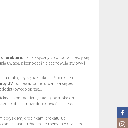
 charakteru.
Ten klasyczny kolor od lat cieszy się
ągają uwagę, a jednocześnie zachowują stylowy i
 naturalną płytkę paznokcia. Produkt ten
mpy UV,
ponieważ puder utwardza się bez
bez dodatkowego sprzętu.
efekty – jasne warianty nadają paznokciom
 każda kobieta może dopasować niebieski
m połyskiem, drobinkami brokatu lub
oskonale pasuje również do różnych okazji – od