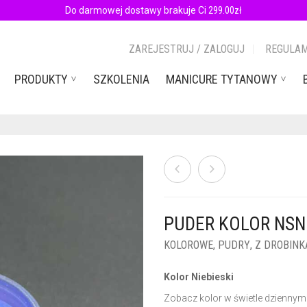
Do darmowej dostawy brakuje Ci
299.00
zł
ZAREJESTRUJ / ZALOGUJ
REGULAM
PRODUKTY
SZKOLENIA
MANICURE TYTANOWY
PUDER KOLOR NSN
KOLOROWE
,
PUDRY
,
Z DROBINK
Kolor Niebieski
Zobacz kolor w świetle dziennym