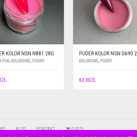
ER KOLOR NSN N881 28G
PUDER KOLOR NSN G690 
R PUR
,
KOLOROWE
,
PUDRY
KOLOROWE
,
PUDRY
0
ZŁ
63.00
ZŁ
OWY
BLOG
KONTAKT
0.00ZŁ