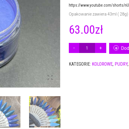
https://www.youtube.com/shorts/n
Opakowanie zawiera 43ml ( 28g)
63.00
zł
ILOŚĆ
Dod
PUDER
KOLOR
KATEGORIE:
KOLOROWE
,
PUDRY
NSN
G560
28G