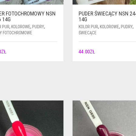
ER FOTOCHROMOWY NSN
PUDER ŚWIECĄCY NSN 24
6 14G
14G
R PUR
,
KOLOROWE
,
PUDRY
,
KOLOR PUR
,
KOLOROWE
,
PUDRY
,
Y FOTOCHROMOWE
ŚWIECĄCE
0
ZŁ
44.00
ZŁ