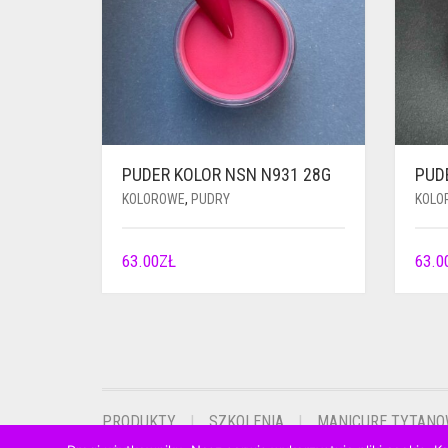
PUDER KOLOR NSN N931 28G
PUD
KOLOROWE
,
PUDRY
KOLO
63.00
ZŁ
63.0
PRODUKTY
SZKOLENIA
MANICURE TYTAN