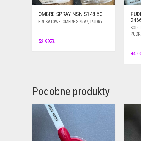
OMBRE SPRAY NSN S148 5G
PUD
246
BROKATOWE
,
OMBRE SPRAY
,
PUDRY
KOLO
PUDR
52.99
ZŁ
44.0
Podobne produkty