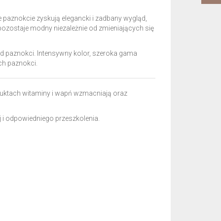
e paznokcie zyskują elegancki i zadbany wygląd,
 pozostaje modny niezależnie od zmieniających się
ąd paznokci. Intensywny kolor, szeroka gama
ych paznokci.
uktach witaminy i wapń wzmacniają oraz
 i odpowiedniego przeszkolenia.