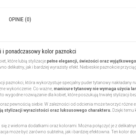
OPINIE (0)
i i ponadczasowy kolor paznokci
t, które lubią stylizacje
pełne elegancji, świeżości oraz wyjątkowego
delikatny, jak i bardziej wyrazisty efekt. Niebieskie paznokcie przyci
i paznokci, która wykorzystuje specjalny puder tytanowy nakładany na
czne wykończenie. Co ważne,
manicure tytanowy nie wymaga użycia la
 to wygodne rozwiązanie dla kobiet, które poszukują trwałej stylizacji 
ją oraz pewnością siebie. W zależności od odcienia może tworzyć różne 
ą stylizacji wyrazistości oraz luksusowego charakteru.
Dzięki temu
 się z wieloma dodatkami oraz kolorami. Można połączyć je z delikatny
zacja może być zarówno subtelna, jak i bardziej efektowna. Ten kolor d