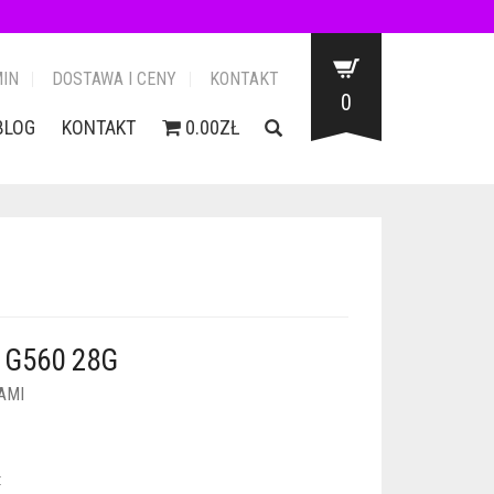
IN
DOSTAWA I CENY
KONTAKT
0
BLOG
KONTAKT
0.00ZŁ
 G560 28G
AMI
: