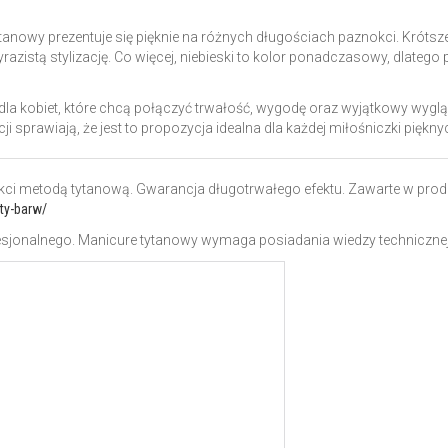
ytanowy prezentuje się pięknie na różnych długościach paznokci. Krótsz
azistą stylizację. Co więcej, niebieski to kolor ponadczasowy, dlatego
dla kobiet, które chcą połączyć trwałość, wygodę oraz wyjątkowy wygl
i sprawiają, że jest to propozycja idealna dla każdej miłośniczki piękn
nokci metodą tytanową. Gwarancja długotrwałego efektu.
Zawarte w prod
ety-barw/
sjonalnego. Manicure tytanowy wymaga posiadania wiedzy technicznej