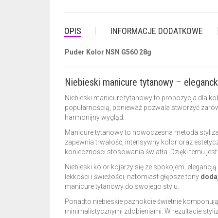
OPIS
INFORMACJE DODATKOWE
Puder Kolor NSN G560 28g
Niebieski manicure tytanowy – eleganck
Niebieski manicure tytanowy to propozycja dla kobie
popularnością, ponieważ pozwala stworzyć zarówno 
harmonijny wygląd.
Manicure tytanowy to nowoczesna metoda stylizacj
zapewnia trwałość, intensywny kolor oraz estety
konieczności stosowania światła. Dzięki temu jest
Niebieski kolor kojarzy się ze spokojem, eleganc
lekkości i świeżości, natomiast głębsze tony
dodaj
manicure tytanowy do swojego stylu.
Ponadto niebieskie paznokcie świetnie komponują
minimalistycznymi zdobieniami. W rezultacie styli