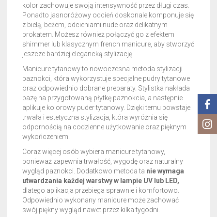
kolor zachowuje swoją intensywność przez długi czas.
Ponadto jasnoróżowy odcień doskonale komponuje się
z bielą, beżem, odcieniami nude oraz delikatnym
brokatem. Możesz również połączyć go z efektem
shimmer lub klasycznym french manicure, aby stworzyć
jeszcze bardziej elegancką stylizację.
Manicure tytanowy to nowoczesna metoda stylizacji
paznokci, która wykorzystuje specjalne pudry tytanowe
oraz odpowiednio dobrane preparaty. Stylistka nakłada
bazę na przygotowaną płytkę paznokcia, a następnie
aplikuje kolorowy puder tytanowy. Dzięki temu powstaje
trwała i estetyczna stylizacja, która wyróżnia się
odpornością na codzienne użytkowanie oraz pięknym
wykończeniem.
Coraz więcej osób wybiera manicure tytanowy,
ponieważ zapewnia trwałość, wygodę oraz naturalny
wygląd paznokci. Dodatkowo metoda ta
nie wymaga
utwardzania każdej warstwy w lampie UV lub LED,
dlatego aplikacja przebiega sprawnie i komfortowo.
Odpowiednio wykonany manicure może zachować
swój piękny wygląd nawet przez kilka tygodni.