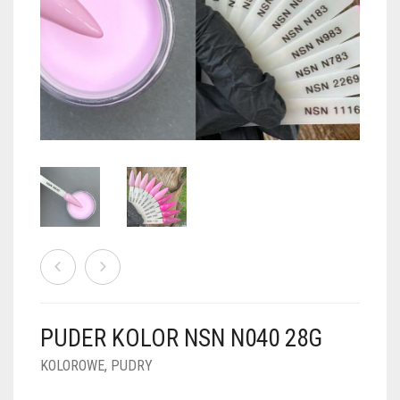
PUDRY GALAXY
PUDRY BUDUJĄCE
PUDRY BROKATOWE
KOSZYK
0
PUDRY SPARKLE
PUDRY DO FRENCH
PUDRY Z DROBINKAMI
PUDRY TERMICZNE
PUDRY KOLOR PUR
PUDRY FOTOCHROMOWE
PUDRY ŚWIECĄCE
PUDER CHROM EFFECT
FOIL DIP
PYŁKI W PŁYNIE 5ML
PUDER KOLOR NSN N040 28G
PREPARATY PŁYNNE 50ML
KOLOROWE
,
PUDRY
PREPARATY PŁYNNE 15ML
NAIL PREP 50ML