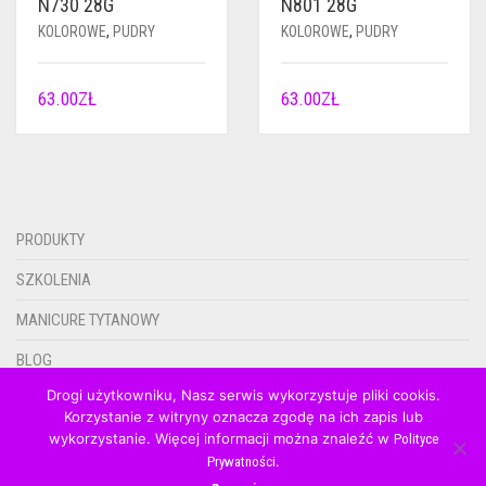
N730 28G
N801 28G
KOLOROWE
,
PUDRY
KOLOROWE
,
PUDRY
63.00
ZŁ
63.00
ZŁ
PRODUKTY
SZKOLENIA
MANICURE TYTANOWY
BLOG
Drogi użytkowniku, Nasz serwis wykorzystuje pliki cookis.
KONTAKT
Korzystanie z witryny oznacza zgodę na ich zapis lub
wykorzystanie. Więcej informacji można znaleźć w
0.00ZŁ
Polityce
.
Prywatności