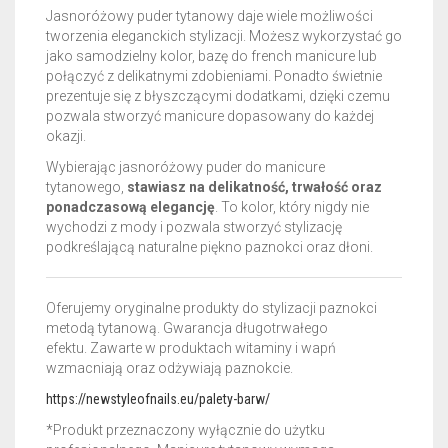
Jasnoróżowy puder tytanowy daje wiele możliwości
tworzenia eleganckich stylizacji. Możesz wykorzystać go
jako samodzielny kolor, bazę do french manicure lub
połączyć z delikatnymi zdobieniami. Ponadto świetnie
prezentuje się z błyszczącymi dodatkami, dzięki czemu
pozwala stworzyć manicure dopasowany do każdej
okazji.
Wybierając jasnoróżowy puder do manicure
tytanowego,
stawiasz na delikatność, trwałość oraz
ponadczasową elegancję
. To kolor, który nigdy nie
wychodzi z mody i pozwala stworzyć stylizację
podkreślającą naturalne piękno paznokci oraz dłoni.
Oferujemy oryginalne produkty do stylizacji paznokci
metodą tytanową. Gwarancja długotrwałego
efektu.
Zawarte w produktach witaminy i wapń
wzmacniają oraz odżywiają paznokcie.
https://newstyleofnails.eu/palety-barw/
*Produkt przeznaczony wyłącznie do użytku