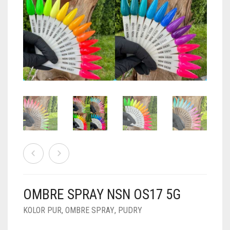
PUDRY GALAXY
PUDRY BUDUJĄCE
PUDRY BROKATOWE
KOSZYK
0
PUDRY SPARKLE
PUDRY DO FRENCH
PUDRY Z DROBINKAMI
PUDRY TERMICZNE
PUDRY KOLOR PUR
PUDRY FOTOCHROMOWE
PUDRY ŚWIECĄCE
PUDER CHROM EFFECT
FOIL DIP
PYŁKI W PŁYNIE 5ML
OMBRE SPRAY NSN OS17 5G
PREPARATY PŁYNNE 50ML
KOLOR PUR
,
OMBRE SPRAY
,
PUDRY
PREPARATY PŁYNNE 15ML
NAIL PREP 50ML