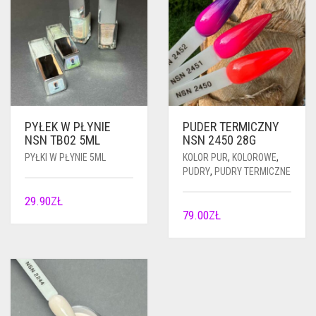
PYŁEK W PŁYNIE
PUDER TERMICZNY
NSN TB02 5ML
NSN 2450 28G
PYŁKI W PŁYNIE 5ML
KOLOR PUR
,
KOLOROWE
,
PUDRY
,
PUDRY TERMICZNE
29.90
ZŁ
79.00
ZŁ