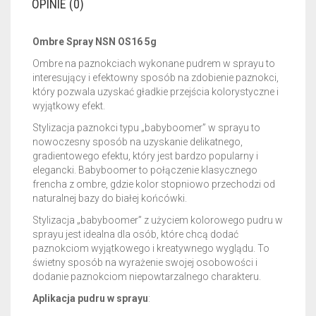
OPINIE (0)
Ombre Spray NSN OS16 5g
Ombre na paznokciach wykonane pudrem w sprayu to
interesujący i efektowny sposób na zdobienie paznokci,
który pozwala uzyskać gładkie przejścia kolorystyczne i
wyjątkowy efekt.
Stylizacja paznokci typu „babyboomer” w sprayu to
nowoczesny sposób na uzyskanie delikatnego,
gradientowego efektu, który jest bardzo popularny i
elegancki. Babyboomer to połączenie klasycznego
frencha z ombre, gdzie kolor stopniowo przechodzi od
naturalnej bazy do białej końcówki.
Stylizacja „babyboomer” z użyciem kolorowego pudru w
sprayu jest idealna dla osób, które chcą dodać
paznokciom wyjątkowego i kreatywnego wyglądu. To
świetny sposób na wyrażenie swojej osobowości i
dodanie paznokciom niepowtarzalnego charakteru.
Aplikacja pudru w sprayu
: