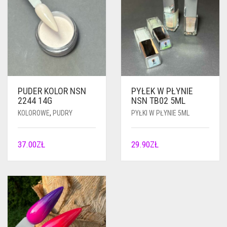
PUDER KOLOR NSN
PYŁEK W PŁYNIE
2244 14G
NSN TB02 5ML
KOLOROWE
,
PUDRY
PYŁKI W PŁYNIE 5ML
37.00
ZŁ
29.90
ZŁ