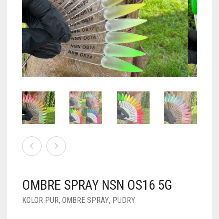
PUDRY GALAXY
PUDRY BUDUJĄCE
PUDRY BROKATOWE
KOSZYK
0
PUDRY SPARKLE
PUDRY DO FRENCH
PUDRY Z DROBINKAMI
PUDRY TERMICZNE
PUDRY KOLOR PUR
PUDRY FOTOCHROMOWE
PUDRY ŚWIECĄCE
PUDER CHROM EFFECT
FOIL DIP
PYŁKI W PŁYNIE 5ML
OMBRE SPRAY NSN OS16 5G
PREPARATY PŁYNNE 50ML
KOLOR PUR
,
OMBRE SPRAY
,
PUDRY
PREPARATY PŁYNNE 15ML
NAIL PREP 50ML