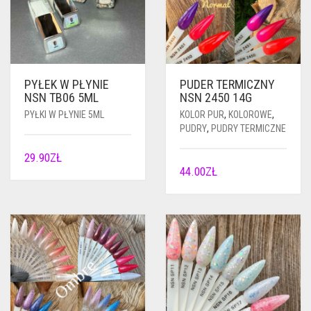
PYŁEK W PŁYNIE
PUDER TERMICZNY
NSN TB06 5ML
NSN 2450 14G
PYŁKI W PŁYNIE 5ML
KOLOR PUR
,
KOLOROWE
,
PUDRY
,
PUDRY TERMICZNE
29.90
ZŁ
44.00
ZŁ