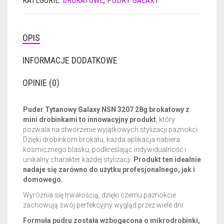
KATEGORIE:
BROKATOWE
,
PUDRY GALAXY
3207
28G
OPIS
INFORMACJE DODATKOWE
OPINIE (0)
Puder Tytanowy Galaxy NSN 3207 28g brokatowy z
mini drobinkami to innowacyjny produkt
, który
pozwala na stworzenie wyjątkowych stylizacji paznokci.
Dzięki drobinkom brokatu, każda aplikacja nabiera
kosmicznego blasku, podkreślając indywidualność i
unikalny charakter każdej stylizacji.
Produkt ten idealnie
nadaje się zarówno do użytku profesjonalnego, jak i
domowego.
Wyróżnia się trwałością, dzięki czemu paznokcie
zachowują swój perfekcyjny wygląd przez wiele dni.
Formuła pudru została wzbogacona o mikrodrobinki,