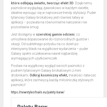
które odbijają światło, tworząc efekt 3D
. Dzięki temu
paznokcie wyglądają zjawiskowo w każdym świetle,
idealnie wpisując się w najnowsze trendy stylizacji. Puder
tytanowy Galaxy brokatowy jest również łatwy w
aplikacji – pozwala na równomierne nałożenie i nie
pozostawia smug.
Jest dostępny w
szerokiej gamie odcieni
, co
umożliwia dopasowanie do różnorodnych gustów i
okazji. Od subtelnego połysku na co dzień po
intensywny blask na wyjątkowe wydarzenia – puder
Galaxy spełni oczekiwania nawet najbardziej
wymagających użytkowniczek.
Postaw na wyjątkowy wygląd swoich paznokci z
pudrem tytanowym Galaxy brokatowym z mini
drobinkami.
Odkryj kosmiczny efekt,
trwałość i łatwość
aplikacji, które zachwycą każdą miłośniczkę stylowych
paznokci!
https://newstyleofnails.eu/palety-barw/