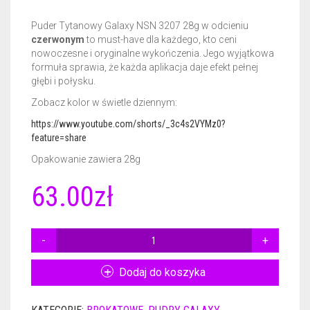
Puder Tytanowy Galaxy NSN 3207 28g w odcieniu
CERTYFIKATY DERMATOLOGICZNE
GEL BASE 50ML
NAIL PREP 15ML
czerwonym
to must-have dla każdego, kto ceni
nowoczesne i oryginalne wykończenia. Jego wyjątkowa
AKCESORIA
ACTIVATOR 50ML
GEL BASE 15ML
formuła sprawia, że każda aplikacja daje efekt pełnej
głębi i połysku.
GADŻETY REKLAMOWE
ACTIVATOR POWER 50ML
GEL BASE + GEL TOP 15ML
RÓŻNE AKCESORIA
Zobacz kolor w świetle dziennym:
GEL TOP 50ML
GEL BASE DO ZDOBIEŃ 15ML
FREZY
PLAKAT
https://www.youtube.com/shorts/_3c4s2VYMz0?
feature=share
BRUSH SAVER 50ML
ACTIVATOR 15ML
FRENCH DIP NSN
ULOTKI
Opakowanie zawiera 28g
ACTIVATOR POWER 15ML
CERTYFIKATY
63.00
zł
GEL TOP 15ML
ILOŚĆ
NURSING OIL 15ML
PUDER
TYTANOWY
Dodaj do koszyka
BRUSH SAVER 15ML
GALAXY
NSN