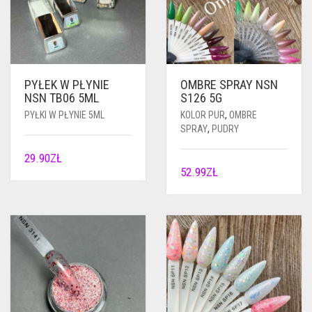
PYŁEK W PŁYNIE
OMBRE SPRAY NSN
NSN TB06 5ML
S126 5G
PYŁKI W PŁYNIE 5ML
KOLOR PUR
,
OMBRE
SPRAY
,
PUDRY
29.90
ZŁ
52.99
ZŁ