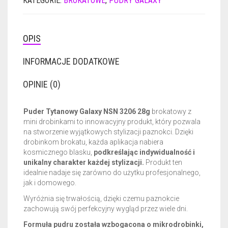
KATEGORIE:
BROKATOWE
,
PUDRY GALAXY
3206
28G
OPIS
INFORMACJE DODATKOWE
OPINIE (0)
Puder Tytanowy Galaxy NSN 3206 28g
brokatowy z
mini drobinkami to innowacyjny produkt, który pozwala
na stworzenie wyjątkowych stylizacji paznokci. Dzięki
drobinkom brokatu, każda aplikacja nabiera
kosmicznego blasku,
podkreślając indywidualność i
unikalny charakter każdej stylizacji.
Produkt ten
idealnie nadaje się zarówno do użytku profesjonalnego,
jak i domowego.
Wyróżnia się trwałością, dzięki czemu paznokcie
zachowują swój perfekcyjny wygląd przez wiele dni.
Formuła pudru została wzbogacona o mikrodrobinki,