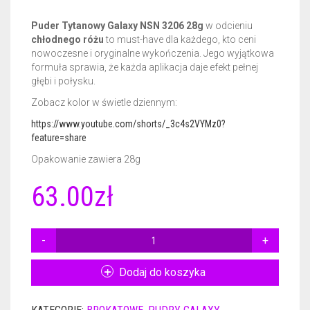
Puder Tytanowy Galaxy NSN 3206 28g
w odcieniu
CERTYFIKATY DERMATOLOGICZNE
GEL BASE 50ML
NAIL PREP 15ML
chłodnego różu
to must-have dla każdego, kto ceni
nowoczesne i oryginalne wykończenia. Jego wyjątkowa
AKCESORIA
ACTIVATOR 50ML
GEL BASE 15ML
formuła sprawia, że każda aplikacja daje efekt pełnej
głębi i połysku.
GADŻETY REKLAMOWE
ACTIVATOR POWER 50ML
GEL BASE + GEL TOP 15ML
RÓŻNE AKCESORIA
Zobacz kolor w świetle dziennym:
GEL TOP 50ML
GEL BASE DO ZDOBIEŃ 15ML
FREZY
PLAKAT
https://www.youtube.com/shorts/_3c4s2VYMz0?
feature=share
BRUSH SAVER 50ML
ACTIVATOR 15ML
FRENCH DIP NSN
ULOTKI
Opakowanie zawiera 28g
ACTIVATOR POWER 15ML
CERTYFIKATY
63.00
zł
GEL TOP 15ML
ILOŚĆ
NURSING OIL 15ML
PUDER
TYTANOWY
Dodaj do koszyka
BRUSH SAVER 15ML
GALAXY
NSN