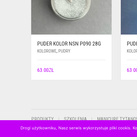
PUDER KOLOR NSN P090 28G
PUD
KOLOROWE
,
PUDRY
KOLO
63.00
ZŁ
63.0
PRODUKTY
SZKOLENIA
MANICURE TYTAN
ALL RIGHTS RESERVED / CREATED BY
WEBMI
Drogi użytkowniku, Nasz serwis wykorzystuje pliki cookis. K