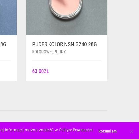
28G
PUDER KOLOR NSN G240 28G
KOLOROWE
,
PUDRY
63.00
ZŁ
cej informacji można znaleźć w
.
Polityce Prywatności
Rozumiem