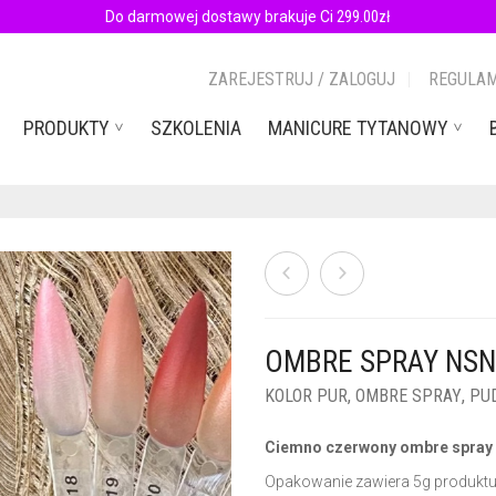
Do darmowej dostawy brakuje Ci
299.00
zł
ZAREJESTRUJ / ZALOGUJ
REGULAM
PRODUKTY
SZKOLENIA
MANICURE TYTANOWY
OMBRE SPRAY NSN
KOLOR PUR
,
OMBRE SPRAY
,
PU
Ciemno czerwony ombre spray
Opakowanie zawiera 5g produktu