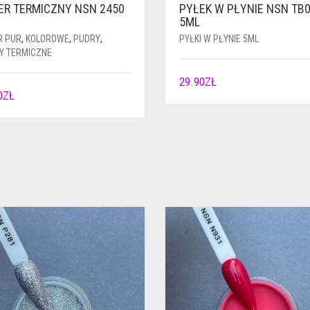
ER TERMICZNY NSN 2450
PYŁEK W PŁYNIE NSN TB
5ML
R PUR
,
KOLOROWE
,
PUDRY
,
PYŁKI W PŁYNIE 5ML
Y TERMICZNE
29.90
ZŁ
0
ZŁ