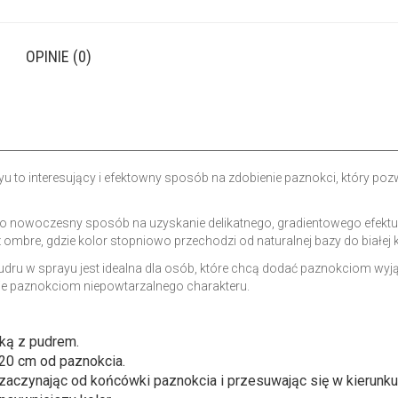
OPINIE (0)
─────────────────────────────────────────────
o interesujący i efektowny sposób na zdobienie paznokci, który pozwa
o nowoczesny sposób na uzyskanie delikatnego, gradientowego efektu, k
ombre, gdzie kolor stopniowo przechodzi od naturalnej bazy do białej
dru w sprayu jest idealna dla osób, które chcą dodać paznokciom wyj
ie paznokciom niepowtarzalnego charakteru.
ką z pudrem.
20 cm od paznokcia.
 zaczynając od końcówki paznokcia i przesuwając się w kierunk