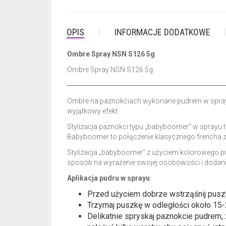
OPIS
INFORMACJE DODATKOWE
Ombre Spray NSN S126 5g
Ombre Spray NSN S126 5g
───────────────────────────────
Ombre na paznokciach wykonane pudrem w sprayu t
wyjątkowy efekt.
Stylizacja paznokci typu „babyboomer” w sprayu t
Babyboomer to połączenie klasycznego frencha z 
Stylizacja „babyboomer” z użyciem kolorowego pu
sposób na wyrażenie swojej osobowości i dodan
Aplikacja pudru w sprayu
:
Przed użyciem dobrze wstrząśnij pusz
Trzymaj puszkę w odległości około 15-
Delikatnie spryskaj paznokcie pudrem,