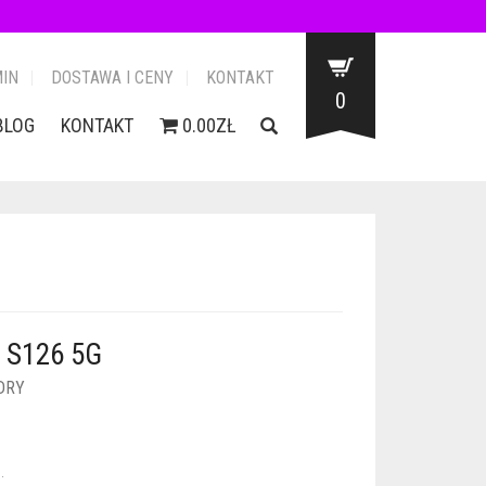
IN
DOSTAWA I CENY
KONTAKT
0
BLOG
KONTAKT
0.00ZŁ
 S126 5G
DRY
.