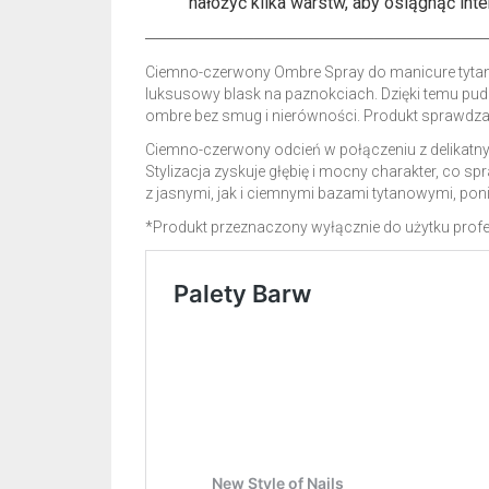
nałożyć kilka warstw, aby osiągnąć int
───────────────────────────────
Ciemno-czerwony Ombre Spray do manicure tytanow
luksusowy blask na paznokciach. Dzięki temu pud
ombre bez smug i nierówności. Produkt sprawdza s
Ciemno-czerwony odcień w połączeniu z delikatny
Stylizacja zyskuje głębię i mocny charakter, co 
z jasnymi, jak i ciemnymi bazami tytanowymi, poni
*Produkt przeznaczony wyłącznie do użytku profe