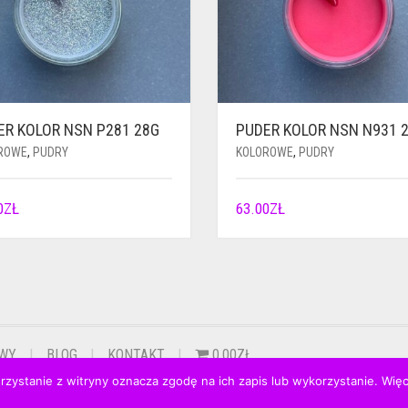
ER KOLOR NSN P281 28G
PUDER KOLOR NSN N931 
ROWE
,
PUDRY
KOLOROWE
,
PUDRY
0
ZŁ
63.00
ZŁ
OWY
BLOG
KONTAKT
0.00ZŁ
orzystanie z witryny oznacza zgodę na ich zapis lub wykorzystanie. Wię