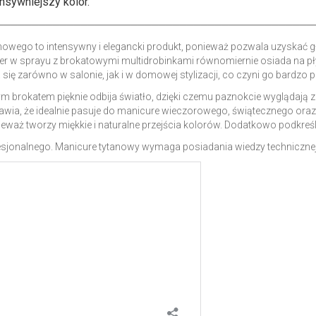
ensywniejszy kolor.
─────────────────────────────────────────────
ego to intensywny i elegancki produkt, ponieważ pozwala uzyskać głęb
er w sprayu z brokatowymi multidrobinkami równomiernie osiada na pły
ię zarówno w salonie, jak i w domowej stylizacji, co czyni go bardzo 
m brokatem pięknie odbija światło, dzięki czemu paznokcie wyglądają
sprawia, że idealnie pasuje do manicure wieczorowego, świątecznego or
eważ tworzy miękkie i naturalne przejścia kolorów. Dodatkowo podkreśla 
sjonalnego. Manicure tytanowy wymaga posiadania wiedzy technicznej