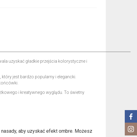
───────────────────────────────────────────
la uzyskać gładkie przejścia kolorystyczne i
tóry jest bardzo popularny i elegancki.
 końcówki.
ątkowego i kreatywnego wyglądu. To świetny
u nasady, aby uzyskać efekt ombre. Możesz