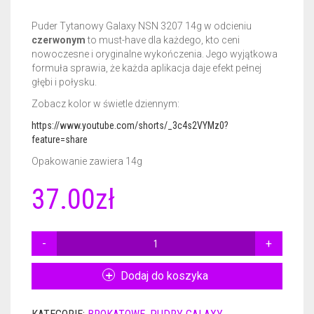
Puder Tytanowy Galaxy NSN 3207 14g w odcieniu
CERTYFIKATY DERMATOLOGICZNE
GEL BASE 50ML
NAIL PREP 15ML
czerwonym
to must-have dla każdego, kto ceni
nowoczesne i oryginalne wykończenia. Jego wyjątkowa
AKCESORIA
ACTIVATOR 50ML
GEL BASE 15ML
formuła sprawia, że każda aplikacja daje efekt pełnej
głębi i połysku.
GADŻETY REKLAMOWE
ACTIVATOR POWER 50ML
GEL BASE + GEL TOP 15ML
RÓŻNE AKCESORIA
Zobacz kolor w świetle dziennym:
GEL TOP 50ML
GEL BASE DO ZDOBIEŃ 15ML
FREZY
PLAKAT
https://www.youtube.com/shorts/_3c4s2VYMz0?
feature=share
BRUSH SAVER 50ML
ACTIVATOR 15ML
FRENCH DIP NSN
ULOTKI
Opakowanie zawiera 14g
ACTIVATOR POWER 15ML
CERTYFIKATY
37.00
zł
GEL TOP 15ML
ILOŚĆ
NURSING OIL 15ML
PUDER
TYTANOWY
Dodaj do koszyka
BRUSH SAVER 15ML
GALAXY
NSN