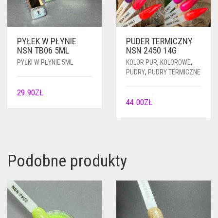
PYŁEK W PŁYNIE
PUDER TERMICZNY
NSN TB06 5ML
NSN 2450 14G
PYŁKI W PŁYNIE 5ML
KOLOR PUR
,
KOLOROWE
,
PUDRY
,
PUDRY TERMICZNE
29.90
ZŁ
44.00
ZŁ
Podobne produkty