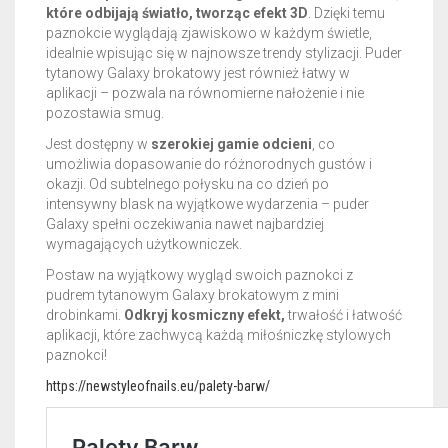
które odbijają światło, tworząc efekt 3D
. Dzięki temu
paznokcie wyglądają zjawiskowo w każdym świetle,
idealnie wpisując się w najnowsze trendy stylizacji. Puder
tytanowy Galaxy brokatowy jest również łatwy w
aplikacji – pozwala na równomierne nałożenie i nie
pozostawia smug.
Jest dostępny w
szerokiej gamie odcieni
, co
umożliwia dopasowanie do różnorodnych gustów i
okazji. Od subtelnego połysku na co dzień po
intensywny blask na wyjątkowe wydarzenia – puder
Galaxy spełni oczekiwania nawet najbardziej
wymagających użytkowniczek.
Postaw na wyjątkowy wygląd swoich paznokci z
pudrem tytanowym Galaxy brokatowym z mini
drobinkami.
Odkryj kosmiczny efekt,
trwałość i łatwość
aplikacji, które zachwycą każdą miłośniczkę stylowych
paznokci!
https://newstyleofnails.eu/palety-barw/