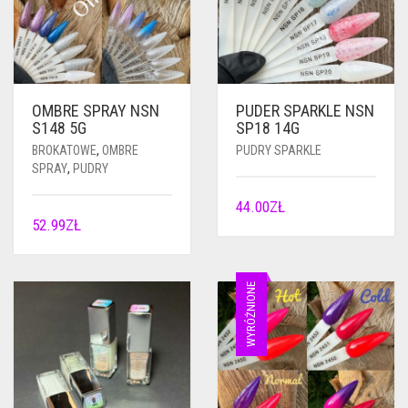
OMBRE SPRAY NSN
PUDER SPARKLE NSN
S148 5G
SP18 14G
BROKATOWE
,
OMBRE
PUDRY SPARKLE
SPRAY
,
PUDRY
44.00
ZŁ
52.99
ZŁ
WYRÓŻNIONE