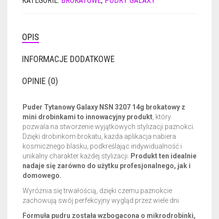
KATEGORIE:
BROKATOWE
,
PUDRY GALAXY
3207
14G
OPIS
INFORMACJE DODATKOWE
OPINIE (0)
Puder Tytanowy Galaxy NSN 3207 14g brokatowy z
mini drobinkami to innowacyjny produkt
, który
pozwala na stworzenie wyjątkowych stylizacji paznokci.
Dzięki drobinkom brokatu, każda aplikacja nabiera
kosmicznego blasku, podkreślając indywidualność i
unikalny charakter każdej stylizacji.
Produkt ten idealnie
nadaje się zarówno do użytku profesjonalnego, jak i
domowego.
Wyróżnia się trwałością, dzięki czemu paznokcie
zachowują swój perfekcyjny wygląd przez wiele dni.
Formuła pudru została wzbogacona o mikrodrobinki,