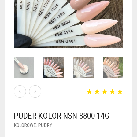
PUDRY GALAXY
PUDRY BUDUJĄCE
PUDRY BROKATOWE
KOSZYK
0
PUDRY SPARKLE
PUDRY DO FRENCH
PUDRY Z DROBINKAMI
PUDRY TERMICZNE
PUDRY KOLOR PUR
PUDRY FOTOCHROMOWE
PUDRY ŚWIECĄCE
PUDER CHROM EFFECT
FOIL DIP
PYŁKI W PŁYNIE 5ML
PUDER KOLOR NSN 8800 14G
PREPARATY PŁYNNE 50ML
KOLOROWE
,
PUDRY
PREPARATY PŁYNNE 15ML
NAIL PREP 50ML