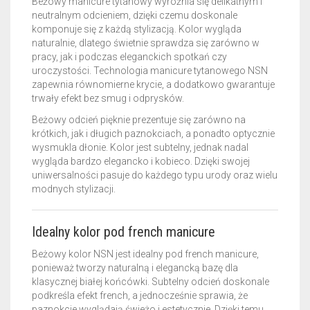
Beżowy manicure tytanowy wyróżnia się delikatnym i
neutralnym odcieniem, dzięki czemu doskonale
komponuje się z każdą stylizacją. Kolor wygląda
naturalnie, dlatego świetnie sprawdza się zarówno w
pracy, jak i podczas eleganckich spotkań czy
uroczystości. Technologia manicure tytanowego NSN
zapewnia równomierne krycie, a dodatkowo gwarantuje
trwały efekt bez smug i odprysków.
Beżowy odcień pięknie prezentuje się zarówno na
krótkich, jak i długich paznokciach, a ponadto optycznie
wysmukla dłonie. Kolor jest subtelny, jednak nadal
wygląda bardzo elegancko i kobieco. Dzięki swojej
uniwersalności pasuje do każdego typu urody oraz wielu
modnych stylizacji.
Idealny kolor pod french manicure
Beżowy kolor NSN jest idealny pod french manicure,
ponieważ tworzy naturalną i elegancką bazę dla
klasycznej białej końcówki. Subtelny odcień doskonale
podkreśla efekt french, a jednocześnie sprawia, że
paznokcie wyglądają świeżo i estetycznie. Dzięki temu