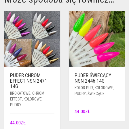
PUDER CHROM
PUDER ŚWIECĄCY
EFFECT NSN 2471
NSN 2446 14G
14G
KOLOR PUR
,
KOLOROWE
,
BROKATOWE
,
CHROM
PUDRY
,
ŚWIECĄCE
EFFECT
,
KOLOROWE
,
PUDRY
44.00
ZŁ
44.00
ZŁ