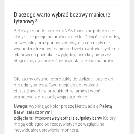
Dlaczego warto wybrać beżowy manicure
tytanowy?
Beżowy kolor do paznokci NSN to idealne połączenie
klasyki, elegancji i naturalnego efektu. Odcień jest modny,
uniwersalny oraz ponadczasowy, dlatego nigdy nie
wychodzi z trendów manicure. Dzięki trwałości systemu
tytanowego paznokcie wyglądają perfekcyjnie przez
długi czas, a jednocześnie pozostają lekkie i naturalne.
Oferujemy oryginalne produkty do stylizacji paznokci
metodą tytanową. Gwarancja długotrwałego
efektu.
Zawarte w produktach witaminy i wapń
wzmacniają oraz odżywiają paznokcie.
Uwaga
: wybierając kolor proszę kierować się
Paletą
Barw
i
załączonymi
zdjęciami
.
https://newstyleofnails.eu/palety-barw/
Kolory
mogą odbiegać od rzeczywistych ze względu na
indywidualne ustawienia monitora.