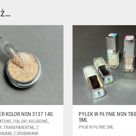
eż…
ER KOLOR NSN 3137 14G
PYŁEK W PŁYNIE NSN TB
5ML
ATOWE
,
FOIL DIP
,
KOLOROWE
,
PYŁKI W PŁYNIE 5ML
Y
,
TRANSPARENTNE
,
Z
INKAMI
,
Z DROBINKAMI