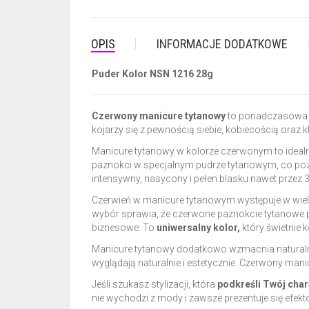
OPIS
INFORMACJE DODATKOWE
Puder Kolor NSN 1216 28g
Czerwony manicure tytanowy
to ponadczasowa pr
kojarzy się z pewnością siebie, kobiecością oraz k
Manicure tytanowy w kolorze czerwonym to idealne
paznokci w specjalnym pudrze tytanowym, co po
intensywny, nasycony i pełen blasku nawet przez 3
Czerwień w manicure tytanowym występuje w wielu o
wybór sprawia, że czerwone paznokcie tytanowe pa
biznesowe. To
uniwersalny kolor,
który świetnie 
Manicure tytanowy dodatkowo wzmacnia naturalną 
wyglądają naturalnie i estetycznie. Czerwony manic
Jeśli szukasz stylizacji, która
podkreśli Twój char
nie wychodzi z mody i zawsze prezentuje się efekt