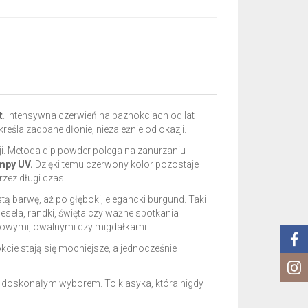
t
. Intensywna czerwień na paznokciach od lat
reśla zadbane dłonie, niezależnie od okazji.
ji. Metoda dip powder polega na zanurzaniu
ampy UV.
Dzięki temu czerwony kolor pozostaje
rzez długi czas.
ą barwę, aż po głęboki, elegancki burgund. Taki
esela, randki, święta czy ważne spotkania
ratowymi, owalnymi czy migdałkami.
ie stają się mocniejsze, a jednocześnie
 doskonałym wyborem. To klasyka, która nigdy