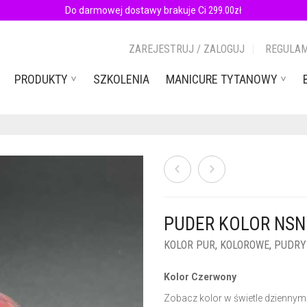
Do darmowej dostawy brakuje Ci
299.00
zł
ZAREJESTRUJ / ZALOGUJ
REGULAM
PRODUKTY
SZKOLENIA
MANICURE TYTANOWY
PUDER KOLOR NSN 
KOLOR PUR
,
KOLOROWE
,
PUDRY
Kolor Czerwony
Zobacz kolor w świetle dziennym