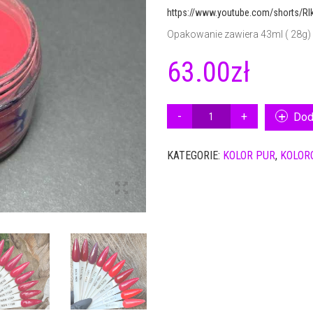
https://www.youtube.com/shorts/Rl
Opakowanie zawiera 43ml ( 28g)
63.00
zł
ILOŚĆ
Dod
PUDER
KOLOR
KATEGORIE:
KOLOR PUR
,
KOLOR
NSN
1216
28G