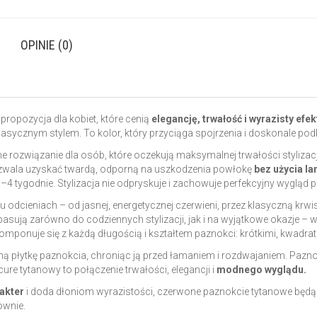
OPINIE (0)
opozycja dla kobiet, które cenią
elegancję, trwałość i wyrazisty efek
lasycznym stylem. To kolor, który przyciąga spojrzenia i doskonale podk
 rozwiązanie dla osób, które oczekują maksymalnej trwałości stylizac
zwala uzyskać twardą, odporną na uszkodzenia powłokę
bez użycia l
–4 tygodnie. Stylizacja nie odpryskuje i zachowuje perfekcyjny wygląd p
dcieniach – od jasnej, energetycznej czerwieni, przez klasyczną krwist
sują zarówno do codziennych stylizacji, jak i na wyjątkowe okazje – w
komponuje się z każdą długością i kształtem paznokci: krótkimi, kwad
płytkę paznokcia, chroniąc ją przed łamaniem i rozdwajaniem. Paznokc
ure tytanowy to połączenie trwałości, elegancji i
modnego wyglądu.
akter
i doda dłoniom wyrazistości, czerwone paznokcie tytanowe będą
ownie.