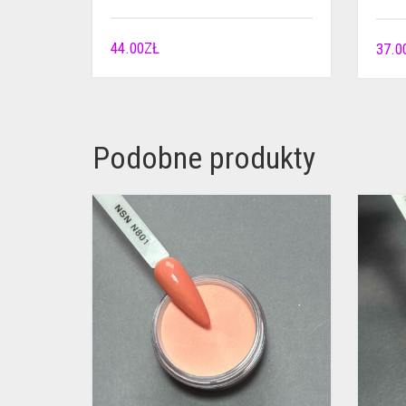
44.00
ZŁ
37.0
Podobne produkty