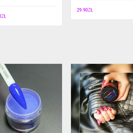
29.90
ZŁ
0
ZŁ