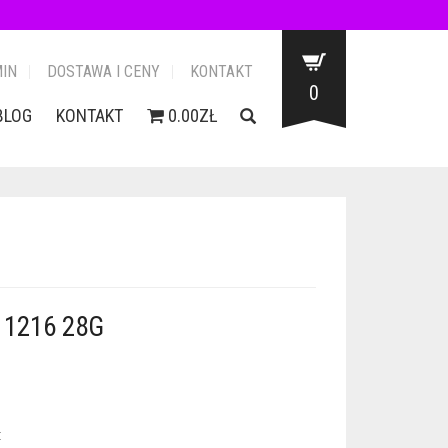
IN
DOSTAWA I CENY
KONTAKT
0
BLOG
KONTAKT
0.00ZŁ
1216 28G
: