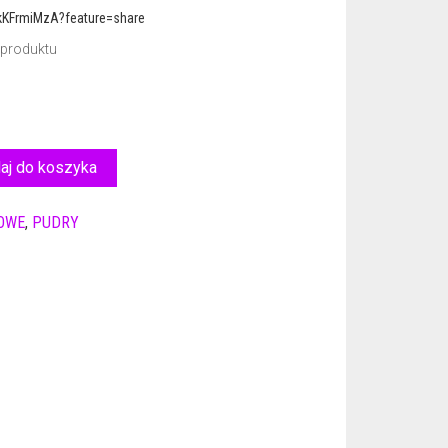
kKFrmiMzA?feature=share
 produktu
aj do koszyka
OWE
,
PUDRY