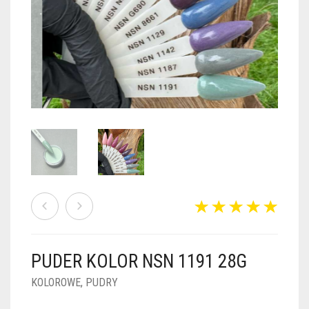
PUDRY GALAXY
PUDRY BUDUJĄCE
PUDRY BROKATOWE
KOSZYK
0
PUDRY SPARKLE
PUDRY DO FRENCH
PUDRY Z DROBINKAMI
PUDRY TERMICZNE
PUDRY KOLOR PUR
PUDRY FOTOCHROMOWE
PUDRY ŚWIECĄCE
PUDER CHROM EFFECT
FOIL DIP
PYŁKI W PŁYNIE 5ML
PUDER KOLOR NSN 1191 28G
PREPARATY PŁYNNE 50ML
KOLOROWE
,
PUDRY
PREPARATY PŁYNNE 15ML
NAIL PREP 50ML