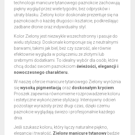
technologii manicure tytanowego paznokcie zachowują
piękny wygląd przez wiele tygodni, bez odprysków i
utraty blasku. Zielony kolor doskonale prezentuje się na
paznokciach o każdej długości i kształcie, podkreślając
zadbane dłonie oraz indywidualny styl.
Kolor Zielony jest niezwykle wszechstronny i pasuje do
wielu stylizacji. Doskonale komponuje się z neutralnymi
barwami, takimi jak biel, beż czy szarość, ale równie
efektownie wygląda w połączeniu ze złotymi lub
srebrnymi dodatkami. To idealny wybór dla osób, które
chcą dodać swoim paznokciom
świeżości, elegancji i
nowoczesnego charakteru.
W naszej ofercie manicure tytanowego Zielony wyróżnia
się
wysoką pigmentacją
oraz
doskonałym kryciem
.
Proszek zapewnia równomierne rozprowadzenie koloru
i estetyczne wykończenie stylizacji. Intensywny odcień
pozostaje wyrazisty przez długi czas, dzięki czemu
paznokcie wyglądają świeżo i profesjonalnie każdego
dnia.
Jeśli szukasz koloru, który łączy naturalne piękno,
elegancję i trwałość,
Zielony manicure tytanowy
będzie