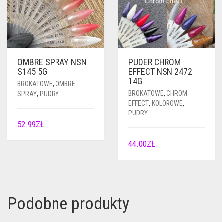
OMBRE SPRAY NSN
PUDER CHROM
S145 5G
EFFECT NSN 2472
14G
BROKATOWE
,
OMBRE
BROKATOWE
,
CHROM
SPRAY
,
PUDRY
EFFECT
,
KOLOROWE
,
PUDRY
52.99
ZŁ
44.00
ZŁ
Podobne produkty