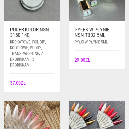
PUDER KOLOR NSN
PYŁEK W PŁYNIE
3150 14G
NSN TB02 5ML
BROKATOWE
,
FOIL DIP
,
PYŁKI W PŁYNIE 5ML
KOLOROWE
,
PUDRY
,
TRANSPARENTNE
,
Z
DROBINKAMI
,
Z
29.90
ZŁ
DROBINKAMI
37.00
ZŁ