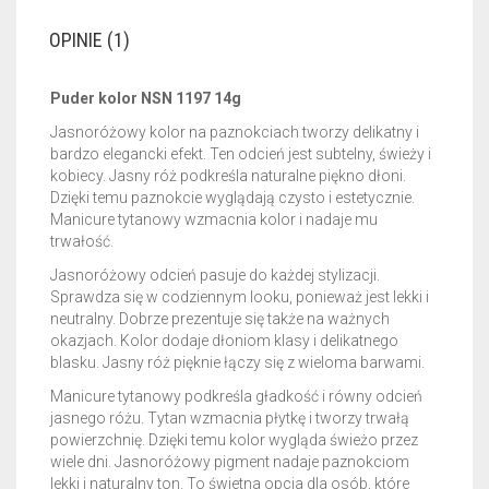
OPINIE (1)
Puder kolor NSN 1197 14g
Jasnoróżowy kolor na paznokciach tworzy delikatny i
bardzo elegancki efekt. Ten odcień jest subtelny, świeży i
kobiecy. Jasny róż podkreśla naturalne piękno dłoni.
Dzięki temu paznokcie wyglądają czysto i estetycznie.
Manicure tytanowy wzmacnia kolor i nadaje mu
trwałość.
Jasnoróżowy odcień pasuje do każdej stylizacji.
Sprawdza się w codziennym looku, ponieważ jest lekki i
neutralny. Dobrze prezentuje się także na ważnych
okazjach. Kolor dodaje dłoniom klasy i delikatnego
blasku. Jasny róż pięknie łączy się z wieloma barwami.
Manicure tytanowy podkreśla gładkość i równy odcień
jasnego różu. Tytan wzmacnia płytkę i tworzy trwałą
powierzchnię. Dzięki temu kolor wygląda świeżo przez
wiele dni. Jasnoróżowy pigment nadaje paznokciom
lekki i naturalny ton. To świetna opcja dla osób, które