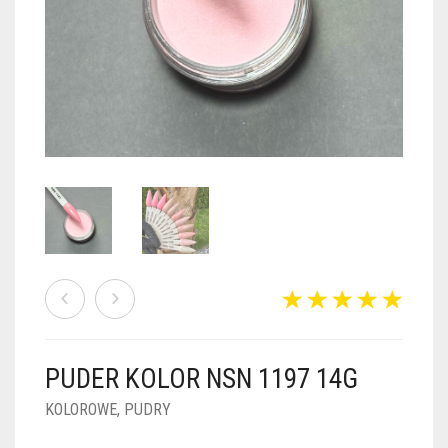
PUDRY GALAXY
PUDRY BUDUJĄCE
PUDRY BROKATOWE
KOSZYK
0
PUDRY SPARKLE
PUDRY DO FRENCH
PUDRY Z DROBINKAMI
PUDRY TERMICZNE
PUDRY KOLOR PUR
PUDRY FOTOCHROMOWE
PUDRY ŚWIECĄCE
PUDER CHROM EFFECT
FOIL DIP
PYŁKI W PŁYNIE 5ML
PUDER KOLOR NSN 1197 14G
PREPARATY PŁYNNE 50ML
KOLOROWE
,
PUDRY
PREPARATY PŁYNNE 15ML
NAIL PREP 50ML