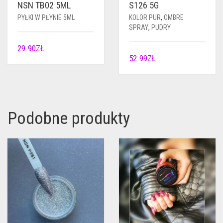
NSN TB02 5ML
S126 5G
PYŁKI W PŁYNIE 5ML
KOLOR PUR
,
OMBRE
SPRAY
,
PUDRY
29.90
ZŁ
52.99
ZŁ
Podobne produkty