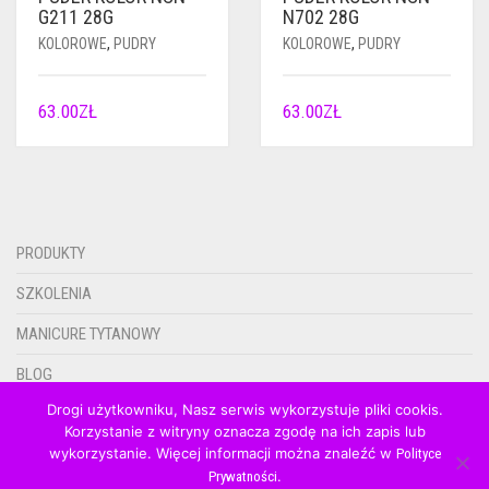
G211 28G
N702 28G
KOLOROWE
,
PUDRY
KOLOROWE
,
PUDRY
63.00
ZŁ
63.00
ZŁ
PRODUKTY
SZKOLENIA
MANICURE TYTANOWY
BLOG
Drogi użytkowniku, Nasz serwis wykorzystuje pliki cookis.
KONTAKT
Korzystanie z witryny oznacza zgodę na ich zapis lub
wykorzystanie. Więcej informacji można znaleźć w
0.00ZŁ
Polityce
.
Prywatności