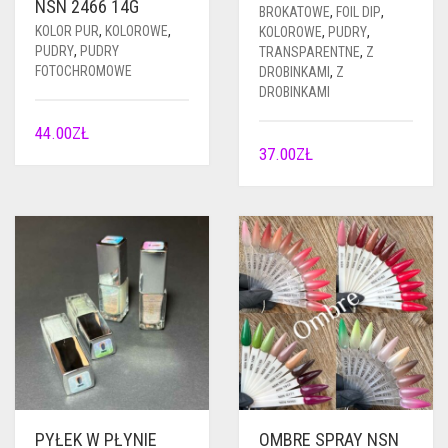
NSN 2466 14G
BROKATOWE
,
FOIL DIP
,
KOLOR PUR
,
KOLOROWE
,
KOLOROWE
,
PUDRY
,
PUDRY
,
PUDRY
TRANSPARENTNE
,
Z
FOTOCHROMOWE
DROBINKAMI
,
Z
DROBINKAMI
44.00
ZŁ
37.00
ZŁ
PYŁEK W PŁYNIE
OMBRE SPRAY NSN