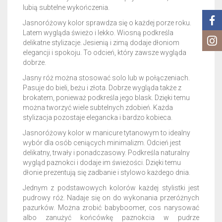
lubią subtelne wykończenia.
Jasnoróżowy kolor sprawdza się o każdej porze roku.
Latem wygląda świeżo i lekko. Wiosną podkreśla
delikatne stylizacje. Jesienią i zimą dodaje dłoniom
elegancji i spokoju. To odcień, który zawsze wygląda
dobrze.
Jasny róż można stosować solo lub w połączeniach.
Pasuje do bieli, beżu i złota. Dobrze wygląda także z
brokatem, ponieważ podkreśla jego blask. Dzięki temu
można tworzyć wiele subtelnych zdobień. Każda
stylizacja pozostaje elegancka i bardzo kobieca.
Jasnoróżowy kolor w manicure tytanowym to idealny
wybór dla osób ceniących minimalizm. Odcień jest
delikatny, trwały i ponadczasowy. Podkreśla naturalny
wygląd paznokci i dodaje im świeżości. Dzięki temu
dłonie prezentują się zadbanie i stylowo każdego dnia.
Jednym z podstawowych kolorów każdej stylistki jest
pudrowy róż. Nadaje się on do wykonania przeróżnych
pazurków. Można zrobić babyboomer, cos narysować
albo zanużyć końcówkę paznokcia w pudrze