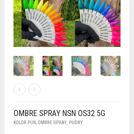
PUDRY GALAXY
PUDRY BUDUJĄCE
PUDRY BROKATOWE
KOSZYK
0
PUDRY SPARKLE
PUDRY DO FRENCH
PUDRY Z DROBINKAMI
PUDRY TERMICZNE
PUDRY KOLOR PUR
PUDRY FOTOCHROMOWE
PUDRY ŚWIECĄCE
PUDER CHROM EFFECT
FOIL DIP
PYŁKI W PŁYNIE 5ML
OMBRE SPRAY NSN OS32 5G
PREPARATY PŁYNNE 50ML
KOLOR PUR
,
OMBRE SPRAY
,
PUDRY
PREPARATY PŁYNNE 15ML
NAIL PREP 50ML