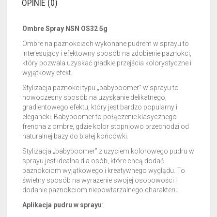
OPINIE (0)
Ombre Spray NSN OS32 5g
Ombre na paznokciach wykonane pudrem w sprayu to
interesujący i efektowny sposób na zdobienie paznokci,
który pozwala uzyskać gładkie przejścia kolorystyczne i
wyjątkowy efekt.
Stylizacja paznokci typu „babyboomer” w sprayu to
nowoczesny sposób na uzyskanie delikatnego,
gradientowego efektu, który jest bardzo popularny i
elegancki. Babyboomer to połączenie klasycznego
frencha z ombre, gdzie kolor stopniowo przechodzi od
naturalnej bazy do białej końcówki.
Stylizacja „babyboomer” z użyciem kolorowego pudru w
sprayu jest idealna dla osób, które chcą dodać
paznokciom wyjątkowego i kreatywnego wyglądu. To
świetny sposób na wyrażenie swojej osobowości i
dodanie paznokciom niepowtarzalnego charakteru.
Aplikacja pudru w sprayu
: