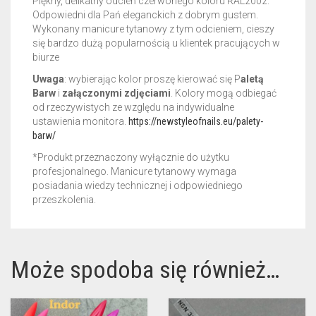
Piękny, delikatny odcień czerwonego koloru RAL2002.
Odpowiedni dla Pań eleganckich z dobrym gustem.
Wykonany manicure tytanowy z tym odcieniem, cieszy
się bardzo dużą popularnością u klientek pracujących w
biurze
Uwaga
: wybierając kolor proszę kierować się P
aletą
Barw
i
załączonymi zdjęciami
. Kolory mogą odbiegać
od rzeczywistych ze względu na indywidualne
ustawienia monitora.
https://newstyleofnails.eu/palety-
barw/
*Produkt przeznaczony wyłącznie do użytku
profesjonalnego. Manicure tytanowy wymaga
posiadania wiedzy technicznej i odpowiedniego
przeszkolenia.
Może spodoba się również…