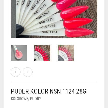
PUDRY GALAXY
PUDRY BUDUJĄCE
PUDRY BROKATOWE
KOSZYK
0
PUDRY SPARKLE
PUDRY DO FRENCH
PUDRY Z DROBINKAMI
PUDRY TERMICZNE
PUDRY KOLOR PUR
PUDRY FOTOCHROMOWE
PUDRY ŚWIECĄCE
PUDER CHROM EFFECT
FOIL DIP
PYŁKI W PŁYNIE 5ML
PUDER KOLOR NSN 1124 28G
PREPARATY PŁYNNE 50ML
KOLOROWE
,
PUDRY
PREPARATY PŁYNNE 15ML
NAIL PREP 50ML