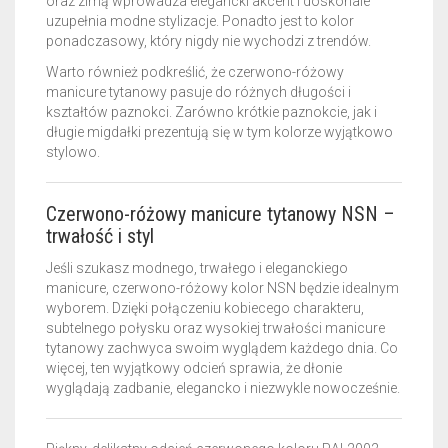
oraz zimą wprowadza elegancki akcent i doskonale
uzupełnia modne stylizacje. Ponadto jest to kolor
ponadczasowy, który nigdy nie wychodzi z trendów.
Warto również podkreślić, że czerwono-różowy
manicure tytanowy pasuje do różnych długości i
kształtów paznokci. Zarówno krótkie paznokcie, jak i
długie migdałki prezentują się w tym kolorze wyjątkowo
stylowo.
Czerwono-różowy manicure tytanowy NSN –
trwałość i styl
Jeśli szukasz modnego, trwałego i eleganckiego
manicure, czerwono-różowy kolor NSN będzie idealnym
wyborem. Dzięki połączeniu kobiecego charakteru,
subtelnego połysku oraz wysokiej trwałości manicure
tytanowy zachwyca swoim wyglądem każdego dnia. Co
więcej, ten wyjątkowy odcień sprawia, że dłonie
wyglądają zadbanie, elegancko i niezwykle nowocześnie.