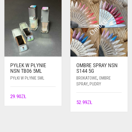
PYŁEK W PŁYNIE
OMBRE SPRAY NSN
NSN TB06 5ML
S144 5G
PYŁKI W PŁYNIE 5ML
BROKATOWE
,
OMBRE
SPRAY
,
PUDRY
29.90
ZŁ
52.99
ZŁ