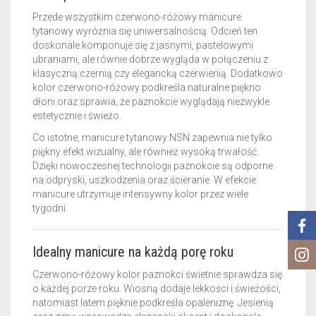
Przede wszystkim czerwono-różowy manicure
tytanowy wyróżnia się uniwersalnością. Odcień ten
doskonale komponuje się z jasnymi, pastelowymi
ubraniami, ale równie dobrze wygląda w połączeniu z
klasyczną czernią czy elegancką czerwienią. Dodatkowo
kolor czerwono-różowy podkreśla naturalne piękno
dłoni oraz sprawia, że paznokcie wyglądają niezwykle
estetycznie i świeżo.
Co istotne, manicure tytanowy NSN zapewnia nie tylko
piękny efekt wizualny, ale również wysoką trwałość.
Dzięki nowoczesnej technologii paznokcie są odporne
na odpryski, uszkodzenia oraz ścieranie. W efekcie
manicure utrzymuje intensywny kolor przez wiele
tygodni.
Idealny manicure na każdą porę roku
Czerwono-różowy kolor paznokci świetnie sprawdza się
o każdej porze roku. Wiosną dodaje lekkości i świeżości,
natomiast latem pięknie podkreśla opaleniznę. Jesienią