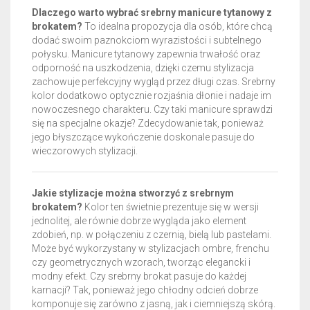
Dlaczego warto wybrać srebrny manicure tytanowy z
brokatem?
To idealna propozycja dla osób, które chcą
dodać swoim paznokciom wyrazistości i subtelnego
połysku. Manicure tytanowy zapewnia trwałość oraz
odporność na uszkodzenia, dzięki czemu stylizacja
zachowuje perfekcyjny wygląd przez długi czas. Srebrny
kolor dodatkowo optycznie rozjaśnia dłonie i nadaje im
nowoczesnego charakteru. Czy taki manicure sprawdzi
się na specjalne okazje? Zdecydowanie tak, ponieważ
jego błyszczące wykończenie doskonale pasuje do
wieczorowych stylizacji.
Jakie stylizacje można stworzyć z srebrnym
brokatem?
Kolor ten świetnie prezentuje się w wersji
jednolitej, ale równie dobrze wygląda jako element
zdobień, np. w połączeniu z czernią, bielą lub pastelami.
Może być wykorzystany w stylizacjach ombre, frenchu
czy geometrycznych wzorach, tworząc elegancki i
modny efekt. Czy srebrny brokat pasuje do każdej
karnacji? Tak, ponieważ jego chłodny odcień dobrze
komponuje się zarówno z jasną, jak i ciemniejszą skórą.