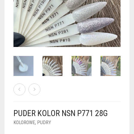
PUDRY GALAXY
PUDRY BUDUJĄCE
PUDRY BROKATOWE
KOSZYK
0
PUDRY SPARKLE
PUDRY DO FRENCH
PUDRY Z DROBINKAMI
PUDRY TERMICZNE
PUDRY KOLOR PUR
PUDRY FOTOCHROMOWE
PUDRY ŚWIECĄCE
PUDER CHROM EFFECT
FOIL DIP
PYŁKI W PŁYNIE 5ML
PUDER KOLOR NSN P771 28G
PREPARATY PŁYNNE 50ML
KOLOROWE
,
PUDRY
PREPARATY PŁYNNE 15ML
NAIL PREP 50ML