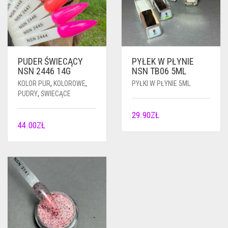
PUDER ŚWIECĄCY
PYŁEK W PŁYNIE
NSN 2446 14G
NSN TB06 5ML
KOLOR PUR
,
KOLOROWE
,
PYŁKI W PŁYNIE 5ML
PUDRY
,
ŚWIECĄCE
29.90
ZŁ
44.00
ZŁ