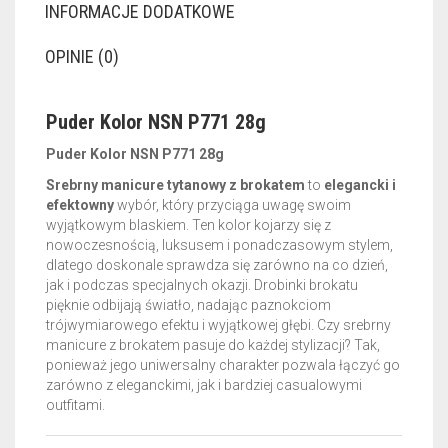
INFORMACJE DODATKOWE
OPINIE (0)
Puder Kolor NSN P771 28g
Puder Kolor NSN P771 28g
Srebrny manicure tytanowy z brokatem
to
elegancki i
efektowny
wybór, który przyciąga uwagę swoim
wyjątkowym blaskiem. Ten kolor kojarzy się z
nowoczesnością, luksusem i ponadczasowym stylem,
dlatego doskonale sprawdza się zarówno na co dzień,
jak i podczas specjalnych okazji. Drobinki brokatu
pięknie odbijają światło, nadając paznokciom
trójwymiarowego efektu i wyjątkowej głębi. Czy srebrny
manicure z brokatem pasuje do każdej stylizacji? Tak,
ponieważ jego uniwersalny charakter pozwala łączyć go
zarówno z eleganckimi, jak i bardziej casualowymi
outfitami.