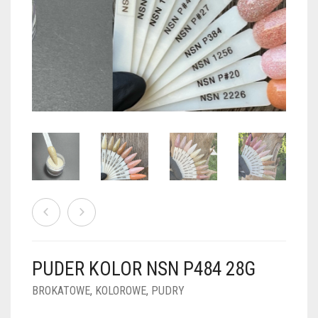
PUDRY GALAXY
PUDRY BUDUJĄCE
PUDRY BROKATOWE
KOSZYK
0
PUDRY SPARKLE
PUDRY DO FRENCH
PUDRY Z DROBINKAMI
PUDRY TERMICZNE
PUDRY KOLOR PUR
PUDRY FOTOCHROMOWE
PUDRY ŚWIECĄCE
PUDER CHROM EFFECT
FOIL DIP
PYŁKI W PŁYNIE 5ML
PUDER KOLOR NSN P484 28G
PREPARATY PŁYNNE 50ML
BROKATOWE
,
KOLOROWE
,
PUDRY
PREPARATY PŁYNNE 15ML
NAIL PREP 50ML