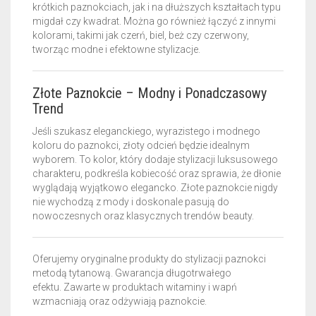
krótkich paznokciach, jak i na dłuższych kształtach typu
migdał czy kwadrat. Można go również łączyć z innymi
kolorami, takimi jak czerń, biel, beż czy czerwony,
tworząc modne i efektowne stylizacje.
Złote Paznokcie – Modny i Ponadczasowy
Trend
Jeśli szukasz eleganckiego, wyrazistego i modnego
koloru do paznokci, złoty odcień będzie idealnym
wyborem. To kolor, który dodaje stylizacji luksusowego
charakteru, podkreśla kobiecość oraz sprawia, że dłonie
wyglądają wyjątkowo elegancko. Złote paznokcie nigdy
nie wychodzą z mody i doskonale pasują do
nowoczesnych oraz klasycznych trendów beauty.
Oferujemy oryginalne produkty do stylizacji paznokci
metodą tytanową. Gwarancja długotrwałego
efektu.
Zawarte w produktach witaminy i wapń
wzmacniają oraz odżywiają paznokcie.