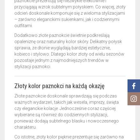
paznokcie prezentują się niezwykle efektownie i
przyciągają wzrok subtelnym połyskiem. Co więcej, złoty
odcień doskonale komponuje się z wieloma stylizacjami
– zarówno eleganckimi sukienkami, jak i codziennymi
outfitami.
Dodatkowo złote paznokcie świetnie podkreślają
opaleniznę oraz naturalny kolor skóry. Delikatny połysk
sprawia, że dłonie wyglądają bardziej estetycznie,
kobieco i stylowo. Dlatego kolor złoty od wielu sezonów
pozostaje jednym z najmodniejszych trendów w
stylizacji paznokci.
Złoty kolor paznokci na każdą okazję
Złote paznokcie doskonale sprawdzają się podczas
ważnych wydarzeń, takich jak wesela, imprezy, święta
czy eleganckie kolacje. Jednocześnie coraz częściej
wybierane są również do codziennych stylizacji,
ponieważ dodają subtelnego blasku i nowoczesnego
charakteru.
Co istotne, złoty kolor pięknie prezentuje się zarówno na