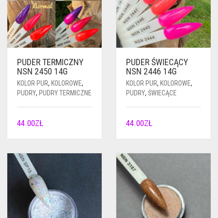
PUDER TERMICZNY
PUDER ŚWIECĄCY
NSN 2450 14G
NSN 2446 14G
KOLOR PUR
,
KOLOROWE
,
KOLOR PUR
,
KOLOROWE
,
PUDRY
,
PUDRY TERMICZNE
PUDRY
,
ŚWIECĄCE
44.00
ZŁ
44.00
ZŁ