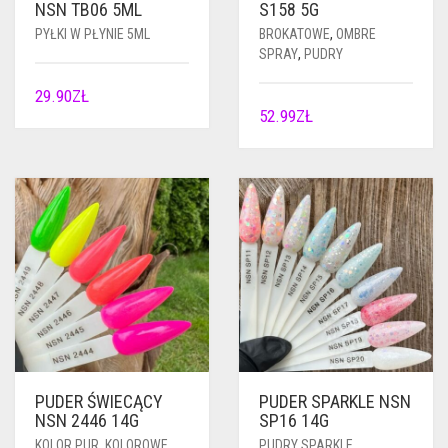
NSN TB06 5ML
S158 5G
PYŁKI W PŁYNIE 5ML
BROKATOWE
,
OMBRE
SPRAY
,
PUDRY
29.90
ZŁ
52.99
ZŁ
PUDER ŚWIECĄCY
PUDER SPARKLE NSN
NSN 2446 14G
SP16 14G
KOLOR PUR
,
KOLOROWE
,
PUDRY SPARKLE