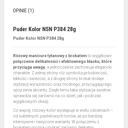
OPINIE (1)
Puder K
olor NSN P384 28g
Puder K
olor NSN P384 28g
Różowy manicure tytanowy z brokatem
to wyjątkowe
połączenie delikatności i efektownego blasku, które
przyciąga uwagę
, a jednocześnie zachowuje elegancki
charakter. Z jednej strony róż symbolizuje kobiecość,
lekkość i świeżość, a z drugiej strony brokat dodaje
stylizacji wyrazistości oraz modnego, przyciągającego
spojrzenia akcentu. Dzięki temu taka stylizacja świetnie
sprawdza się zarówno na co dzień, jak i podczas
wyjątkowych okazji.
Co więcej, różowy kolor występuje w wielu odcieniach –
od subtelnych, pastelowych tonów, aż po bardziej
intensywne i nasycone warianty. W połączeniu z
brokatem można uzyskać zarówno delikatny,