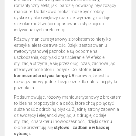
romantyczny efekt, jak i bardziej odważny, błyszczący
manicure. Dodatkowo brokat może być drobny i
dyskretny albo większy i bardziej wyrazisty, co daje
szerokie możliwości dopasowania stylizacji do
indywidualnych preferencji.
Różowy manicure tytanowy z brokatem to nie tylko
estetyka, ale także trwałość. Dzięki zastosowaniu
metody tytanowej paznokcie są odporne na
uszkodzenia, odpryski oraz ścieranie. W efekcie
stylizacja utrzymuje się przez długi czas, zachowując
intensywność koloru i połysk. Co istotne,
brak
konieczności użycia lampy UV
sprawia, że jest to
rozwiązanie wygodne i bezpieczne dla naturalnej płytki
paznokcia.
Podsumowując, różowy manicure tytanowy z brokatem
to idealna propozycja dla osób, które chcą połączyć
subtelność z odrobiną błysku. Z jednej strony zapewnia
dziewczęcy i elegancki wygląd, a z drugiej dodaje
stylizacji charakteru i nowoczesności, dzięki czemu
dłonie prezentują się
stylowo i zadbanie w każdej
sytuacji.