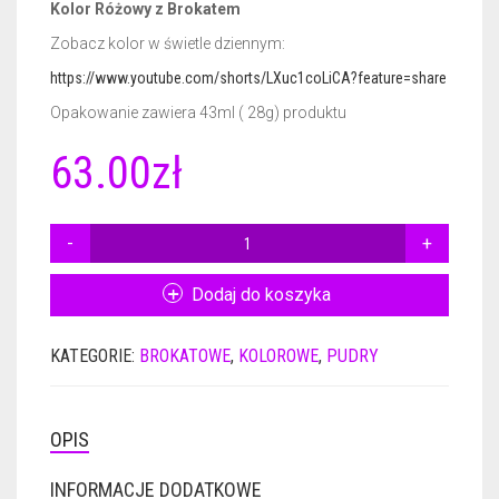
Kolor Różowy z Brokatem
Zobacz kolor w świetle dziennym:
CERTYFIKATY DERMATOLOGICZNE
GEL BASE 50ML
NAIL PREP 15ML
https://www.youtube.com/shorts/LXuc1coLiCA?feature=share
AKCESORIA
ACTIVATOR 50ML
GEL BASE 15ML
Opakowanie zawiera 43ml ( 28g) produktu
GADŻETY REKLAMOWE
ACTIVATOR POWER 50ML
GEL BASE + GEL TOP 15ML
RÓŻNE AKCESORIA
63.00
zł
GEL TOP 50ML
GEL BASE DO ZDOBIEŃ 15ML
FREZY
PLAKAT
ILOŚĆ
BRUSH SAVER 50ML
ACTIVATOR 15ML
FRENCH DIP NSN
ULOTKI
PUDER
KOLOR
Dodaj do koszyka
ACTIVATOR POWER 15ML
CERTYFIKATY
NSN
P384
GEL TOP 15ML
KATEGORIE:
BROKATOWE
,
KOLOROWE
,
PUDRY
28G
NURSING OIL 15ML
OPIS
BRUSH SAVER 15ML
INFORMACJE DODATKOWE