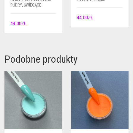
PUDRY
,
ŚWIECĄCE
44.00
ZŁ
44.00
ZŁ
Podobne produkty