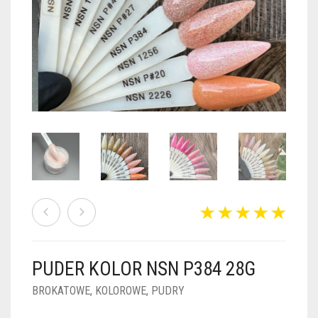
PUDRY GALAXY
PUDRY BUDUJĄCE
PUDRY BROKATOWE
KOSZYK
0
PUDRY SPARKLE
PUDRY DO FRENCH
PUDRY Z DROBINKAMI
PUDRY TERMICZNE
PUDRY KOLOR PUR
PUDRY FOTOCHROMOWE
PUDRY ŚWIECĄCE
PUDER CHROM EFFECT
FOIL DIP
PYŁKI W PŁYNIE 5ML
PUDER KOLOR NSN P384 28G
PREPARATY PŁYNNE 50ML
BROKATOWE
,
KOLOROWE
,
PUDRY
PREPARATY PŁYNNE 15ML
NAIL PREP 50ML