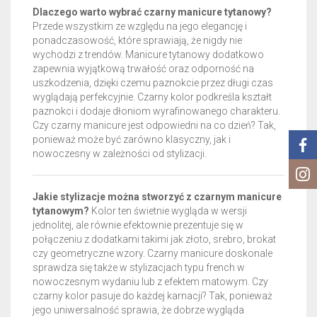
Dlaczego warto wybrać czarny manicure tytanowy?
Przede wszystkim ze względu na jego elegancję i
ponadczasowość, które sprawiają, że nigdy nie
wychodzi z trendów. Manicure tytanowy dodatkowo
zapewnia wyjątkową trwałość oraz odporność na
uszkodzenia, dzięki czemu paznokcie przez długi czas
wyglądają perfekcyjnie. Czarny kolor podkreśla kształt
paznokci i dodaje dłoniom wyrafinowanego charakteru.
Czy czarny manicure jest odpowiedni na co dzień? Tak,
ponieważ może być zarówno klasyczny, jak i
nowoczesny w zależności od stylizacji.
Jakie stylizacje można stworzyć z czarnym manicure
tytanowym?
Kolor ten świetnie wygląda w wersji
jednolitej, ale równie efektownie prezentuje się w
połączeniu z dodatkami takimi jak złoto, srebro, brokat
czy geometryczne wzory. Czarny manicure doskonale
sprawdza się także w stylizacjach typu french w
nowoczesnym wydaniu lub z efektem matowym. Czy
czarny kolor pasuje do każdej karnacji? Tak, ponieważ
jego uniwersalność sprawia, że dobrze wygląda