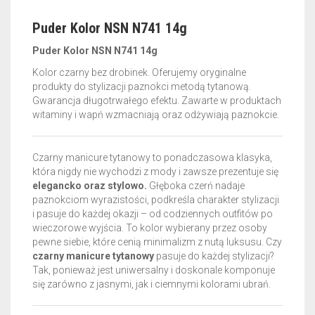
Puder Kolor NSN N741 14g
Puder Kolor NSN N741 14g
Kolor czarny bez drobinek. Oferujemy oryginalne
produkty do stylizacji paznokci metodą tytanową.
Gwarancja długotrwałego efektu.
Zawarte w produktach
witaminy i wapń wzmacniają oraz odżywiają paznokcie.
Czarny manicure tytanowy to ponadczasowa klasyka,
która nigdy nie wychodzi z mody i zawsze prezentuje się
elegancko oraz stylowo.
Głęboka czerń nadaje
paznokciom wyrazistości, podkreśla charakter stylizacji
i pasuje do każdej okazji – od codziennych outfitów po
wieczorowe wyjścia. To kolor wybierany przez osoby
pewne siebie, które cenią minimalizm z nutą luksusu. Czy
czarny manicure tytanowy
pasuje do każdej stylizacji?
Tak, ponieważ jest uniwersalny i doskonale komponuje
się zarówno z jasnymi, jak i ciemnymi kolorami ubrań.