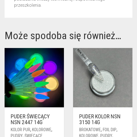
przeszkolenia.
Może spodoba się również…
PUDER ŚWIECĄCY
PUDER KOLOR NSN
NSN 2447 14G
3150 14G
KOLOR PUR
,
KOLOROWE
,
BROKATOWE
,
FOIL DIP
,
PUDRY
,
ŚWIECĄCE
KOLOROWE
,
PUDRY
,