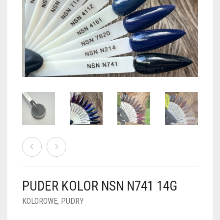
PUDRY GALAXY
PUDRY BUDUJĄCE
PUDRY BROKATOWE
KOSZYK
0
PUDRY SPARKLE
PUDRY DO FRENCH
PUDRY Z DROBINKAMI
PUDRY TERMICZNE
PUDRY KOLOR PUR
PUDRY FOTOCHROMOWE
PUDRY ŚWIECĄCE
PUDER CHROM EFFECT
FOIL DIP
PYŁKI W PŁYNIE 5ML
PUDER KOLOR NSN N741 14G
PREPARATY PŁYNNE 50ML
KOLOROWE
,
PUDRY
PREPARATY PŁYNNE 15ML
NAIL PREP 50ML