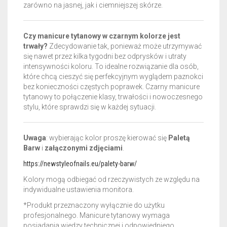
zarówno na jasnej, jak i ciemniejszej skórze.
Czy manicure tytanowy w czarnym kolorze jest
trwały?
Zdecydowanie tak, ponieważ może utrzymywać
się nawet przez kilka tygodni bez odprysków i utraty
intensywności koloru. To idealne rozwiązanie dla osób,
które chcą cieszyć się perfekcyjnym wyglądem paznokci
bez konieczności częstych poprawek. Czarny manicure
tytanowy to połączenie klasy, trwałości i nowoczesnego
stylu, które sprawdzi się w każdej sytuacji.
Uwaga
: wybierając kolor proszę kierować się
Paletą
Barw
i
załączonymi zdjęciami
.
https://newstyleofnails.eu/palety-barw/
Kolory mogą odbiegać od rzeczywistych ze względu na
indywidualne ustawienia monitora.
*Produkt przeznaczony wyłącznie do użytku
profesjonalnego. Manicure tytanowy wymaga
posiadania wiedzy technicznej i odpowiedniego