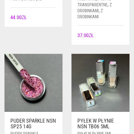
TRANSPARENTNE
,
Z
DROBINKAMI
,
Z
44.00
ZŁ
DROBINKAMI
37.00
ZŁ
PUDER SPARKLE NSN
PYŁEK W PŁYNIE
SP25 14G
NSN TB06 5ML
PUDRY SPARKLE
PYŁKI W PŁYNIE 5ML