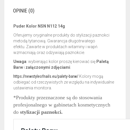
OPINIE (0)
Puder Kolor NSN N112 14g
Oferujemy oryginalne produkty do stylizacji paznokci
metodą tytanową. Gwarancja długotrwałego
efektu.
Zawarte w produktach witaminy i wapń
wzmacniają oraz odżywiają paznokcie.
Uwaga
: wybierając kolor proszę kierować się
Paletą
Barw
i
załączonymi zdjęciami
.
https://newstyleofnails.eu/palety-barw/
Kolory mogą
odbiegać od rzeczywistych ze względu na indywidualne
ustawienia monitora.
*Produkty przeznaczone są do stosowania
profesjonalnego w gabinetach kosmetycznych
do
stylizacji paznokci.