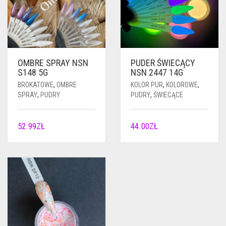
OMBRE SPRAY NSN
PUDER ŚWIECĄCY
S148 5G
NSN 2447 14G
BROKATOWE
,
OMBRE
KOLOR PUR
,
KOLOROWE
,
SPRAY
,
PUDRY
PUDRY
,
ŚWIECĄCE
52.99
ZŁ
44.00
ZŁ