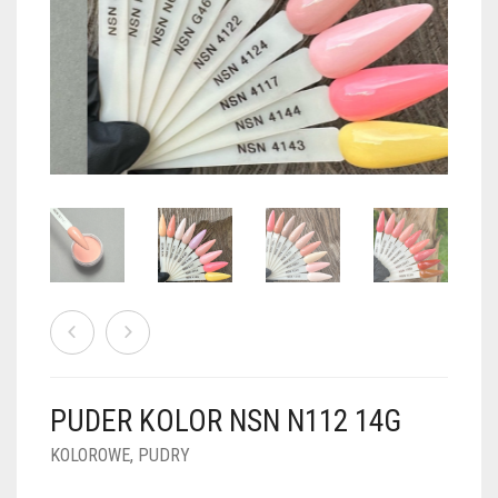
PUDRY GALAXY
PUDRY BUDUJĄCE
PUDRY BROKATOWE
KOSZYK
3
PUDRY SPARKLE
PUDRY DO FRENCH
PUDRY Z DROBINKAMI
PUDRY TERMICZNE
PUDRY KOLOR PUR
PUDRY FOTOCHROMOWE
PUDRY ŚWIECĄCE
PUDER CHROM EFFECT
FOIL DIP
PYŁKI W PŁYNIE 5ML
PUDER KOLOR NSN N112 14G
PREPARATY PŁYNNE 50ML
KOLOROWE
,
PUDRY
PREPARATY PŁYNNE 15ML
NAIL PREP 50ML