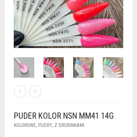
PUDRY GALAXY
PUDRY BUDUJĄCE
PUDRY BROKATOWE
KOSZYK
0
PUDRY SPARKLE
PUDRY DO FRENCH
PUDRY Z DROBINKAMI
PUDRY TERMICZNE
PUDRY KOLOR PUR
PUDRY FOTOCHROMOWE
PUDRY ŚWIECĄCE
PUDER CHROM EFFECT
FOIL DIP
PYŁKI W PŁYNIE 5ML
PUDER KOLOR NSN MM41 14G
PREPARATY PŁYNNE 50ML
KOLOROWE
,
PUDRY
,
Z DROBINKAMI
PREPARATY PŁYNNE 15ML
NAIL PREP 50ML