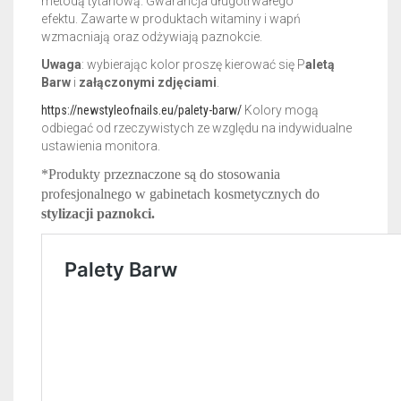
metodą tytanową. Gwarancja długotrwałego
efektu.
Zawarte w produktach witaminy i wapń
wzmacniają oraz odżywiają paznokcie.
Uwaga
: wybierając kolor proszę kierować się P
aletą
Barw
i
załączonymi zdjęciami
.
https://newstyleofnails.eu/palety-barw/
Kolory mogą
odbiegać od rzeczywistych ze względu na indywidualne
ustawienia monitora.
*Produkty przeznaczone są do stosowania
profesjonalnego w gabinetach kosmetycznych do
stylizacji paznokci.