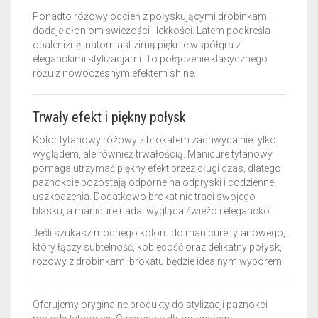
Ponadto różowy odcień z połyskującymi drobinkami
dodaje dłoniom świeżości i lekkości. Latem podkreśla
opaleniznę, natomiast zimą pięknie współgra z
eleganckimi stylizacjami. To połączenie klasycznego
różu z nowoczesnym efektem shine.
Trwały efekt i piękny połysk
Kolor tytanowy różowy z brokatem zachwyca nie tylko
wyglądem, ale również trwałością. Manicure tytanowy
pomaga utrzymać piękny efekt przez długi czas, dlatego
paznokcie pozostają odporne na odpryski i codzienne
uszkodzenia. Dodatkowo brokat nie traci swojego
blasku, a manicure nadal wygląda świeżo i elegancko.
Jeśli szukasz modnego koloru do manicure tytanowego,
który łączy subtelność, kobiecość oraz delikatny połysk,
różowy z drobinkami brokatu będzie idealnym wyborem.
Oferujemy oryginalne produkty do stylizacji paznokci