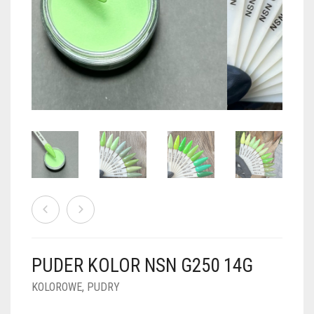
PUDRY GALAXY
PUDRY BUDUJĄCE
PUDRY BROKATOWE
KOSZYK
0
PUDRY SPARKLE
PUDRY DO FRENCH
PUDRY Z DROBINKAMI
PUDRY TERMICZNE
PUDRY KOLOR PUR
PUDRY FOTOCHROMOWE
PUDRY ŚWIECĄCE
PUDER CHROM EFFECT
FOIL DIP
PYŁKI W PŁYNIE 5ML
PUDER KOLOR NSN G250 14G
PREPARATY PŁYNNE 50ML
KOLOROWE
,
PUDRY
PREPARATY PŁYNNE 15ML
NAIL PREP 50ML