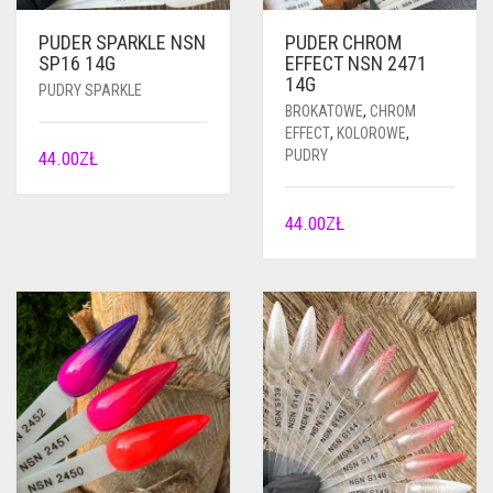
PUDER SPARKLE NSN
PUDER CHROM
SP16 14G
EFFECT NSN 2471
14G
PUDRY SPARKLE
BROKATOWE
,
CHROM
EFFECT
,
KOLOROWE
,
PUDRY
44.00
ZŁ
44.00
ZŁ