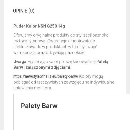
OPINIE (0)
Puder Kolor NSN G250 14g
Oferujemy oryginalne produkty do stylizacji paznokci
metodą tytanową. Gwarancja długotrwałego
efektu.
Zawarte w produktach witaminy i wapń
wzmacniają oraz odżywiają paznokcie.
Uwaga
: wybierając kolor proszę kierować się P
aletą
Barw
i
załączonymi zdjęciami
.
https://newstyleofnails.eu/palety-barw/
Kolory mogą
odbiegać od rzeczywistych ze względu na indywidualne
ustawienia monitora.