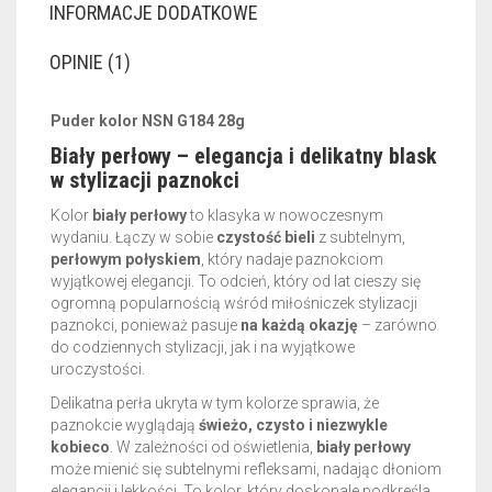
INFORMACJE DODATKOWE
OPINIE (1)
Puder kolor
NSN G184 28g
Biały perłowy – elegancja i delikatny blask
w stylizacji paznokci
Kolor
biały perłowy
to klasyka w nowoczesnym
wydaniu. Łączy w sobie
czystość bieli
z subtelnym,
perłowym połyskiem
, który nadaje paznokciom
wyjątkowej elegancji. To odcień, który od lat cieszy się
ogromną popularnością wśród miłośniczek stylizacji
paznokci, ponieważ pasuje
na każdą okazję
– zarówno
do codziennych stylizacji, jak i na wyjątkowe
uroczystości.
Delikatna perła ukryta w tym kolorze sprawia, że
paznokcie wyglądają
świeżo, czysto i niezwykle
kobieco
. W zależności od oświetlenia,
biały perłowy
może mienić się subtelnymi refleksami, nadając dłoniom
elegancji i lekkości. To kolor, który doskonale podkreśla