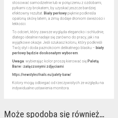
stosować samodzielnie lub w połączeniu z ozdobami,
pyłkami czy brokatem, by uzyskać jeszcze bardziej
efektowny rezultat.
Biały perłowy
pięknie podkreśla
opaloną skórę latem, a zimą dodaje dłoniom świeżości i
lekkości.
To odcień, który zawsze wygląda elegancko i schludnie,
dlatego idealnie nadaje się zarówno do pracy, jak i na
wyjątkowe okazje. Jeśli szukasz koloru, który podkreśli
Twój styl i doda paznokciom delikatnego blasku –
biały
perłowy będzie doskonałym wyborem
.
Uwaga
: wybierając kolor proszę kierować się
Paletą
Barw
i
załączonymi zdjęciami
.
https://newstyleofnails.eu/palety-barw/
Kolory mogą odbiegać od rzeczywistych ze względu na
indywidualne ustawienia monitora.
Może spodoba się również…