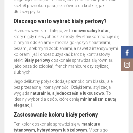
kształt paznokci i pasuje zarówno do krótkiej, jak i
dłuższej płytki.
Dlaczego warto wybrać biały perłowy?
Przede wszystkim dlatego, że to
uniwersalny kolor
,
który nigdy nie wychodzi z mody. Świetnie komponuje się
z innymi odcieniami – można go łączyć z pastelami,
beżami, srebrnymi zdobieniami, a nawet z intensywnymi
kolorami, jeśli chcesz uzyskać bardziej kontrastowy
efekt.
Biały perłowy
doskonale sprawdza się również
jako baza do zdobień, french manicure czy stylizacji
ślubnych.
Jego delikatny połysk dodaje paznokciom blasku, ale
bez przesadnej intensywności. Dzięki temu stylizacja
wygląda
naturalnie, a jednocześnie luksusowo
. To
idealny wybór dla osób, które cenią
minimalizm z nutą
elegancji
.
Zastosowanie koloru biały perłowy
Ten kolor doskonale sprawdzi się w
manicure
tytanowym, hybrydowym lub żelowym
. Można go