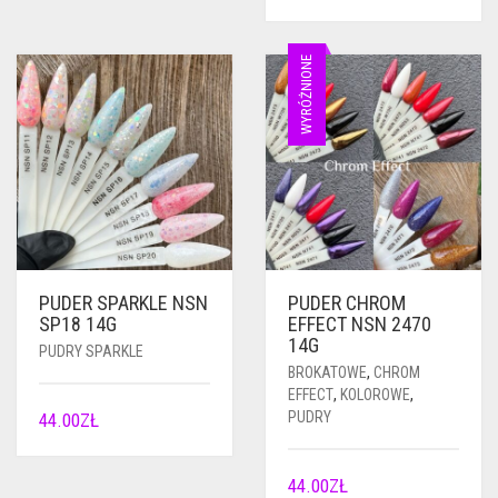
WYRÓŻNIONE
PUDER SPARKLE NSN
PUDER CHROM
SP18 14G
EFFECT NSN 2470
14G
PUDRY SPARKLE
BROKATOWE
,
CHROM
EFFECT
,
KOLOROWE
,
PUDRY
44.00
ZŁ
44.00
ZŁ