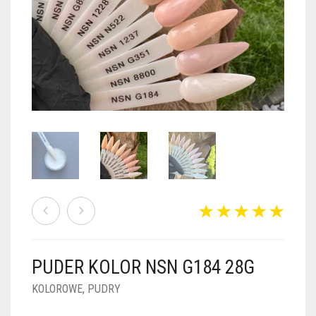
PUDRY GALAXY
PUDRY BUDUJĄCE
PUDRY BROKATOWE
KOSZYK
0
PUDRY SPARKLE
PUDRY DO FRENCH
PUDRY Z DROBINKAMI
PUDRY TERMICZNE
PUDRY KOLOR PUR
PUDRY FOTOCHROMOWE
PUDRY ŚWIECĄCE
PUDER CHROM EFFECT
FOIL DIP
PYŁKI W PŁYNIE 5ML
PUDER KOLOR NSN G184 28G
PREPARATY PŁYNNE 50ML
KOLOROWE
,
PUDRY
PREPARATY PŁYNNE 15ML
NAIL PREP 50ML