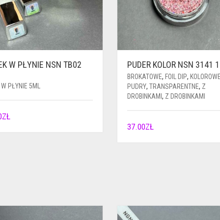
EK W PŁYNIE NSN TB02
PUDER KOLOR NSN 3141 
BROKATOWE
,
FOIL DIP
,
KOLOROW
 W PŁYNIE 5ML
PUDRY
,
TRANSPARENTNE
,
Z
DROBINKAMI
,
Z DROBINKAMI
0
ZŁ
37.00
ZŁ