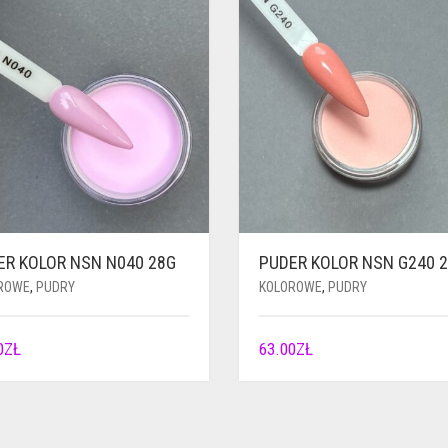
ER KOLOR NSN N040 28G
PUDER KOLOR NSN G240 
ROWE
,
PUDRY
KOLOROWE
,
PUDRY
0
ZŁ
63.00
ZŁ