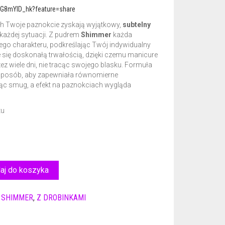
eG8mYlD_hk?feature=share
h Twoje paznokcie zyskają wyjątkowy,
subtelny
 każdej sytuacji. Z pudrem
Shimmer
każda
nego charakteru, podkreślając Twój indywidualny
je się doskonałą trwałością, dzięki czemu manicure
ez wiele dni, nie tracąc swojego blasku. Formuła
 sposób, aby zapewniała równomierne
ąc smug, a efekt na paznokciach wygląda
tu
aj do koszyka
,
SHIMMER
,
Z DROBINKAMI