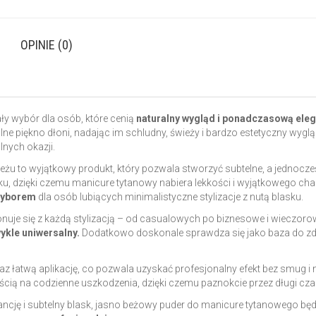
OPINIE (0)
y wybór dla osób, które cenią
naturalny wygląd i ponadczasową ele
ne piękno dłoni, nadając im schludny, świeży i bardzo estetyczny wyglą
lnych okazji.
u to wyjątkowy produkt, który pozwala stworzyć subtelne, a jednocześni
dzięki czemu manicure tytanowy nabiera lekkości i wyjątkowego charakt
wyborem
dla osób lubiących minimalistyczne stylizacje z nutą blasku.
je się z każdą stylizacją – od casualowych po biznesowe i wieczorowe
ykle uniwersalny.
Dodatkowo doskonale sprawdza się jako baza do zdob
 łatwą aplikację, co pozwala uzyskać profesjonalny efekt bez smug i
ścią na codzienne uszkodzenia, dzięki czemu paznokcie przez długi cz
egancję i subtelny blask, jasno beżowy puder do manicure tytanowego będ