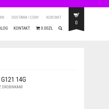
IN
DOSTAWA I CENY
KONTAKT
0
BLOG
KONTAKT
0.00ZŁ
 G121 14G
Z DROBINKAMI
: