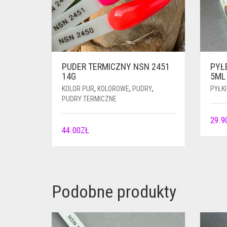
PUDER TERMICZNY NSN 2451
PYŁ
14G
5ML
KOLOR PUR
,
KOLOROWE
,
PUDRY
,
PYŁKI
PUDRY TERMICZNE
29.9
44.00
ZŁ
Podobne produkty