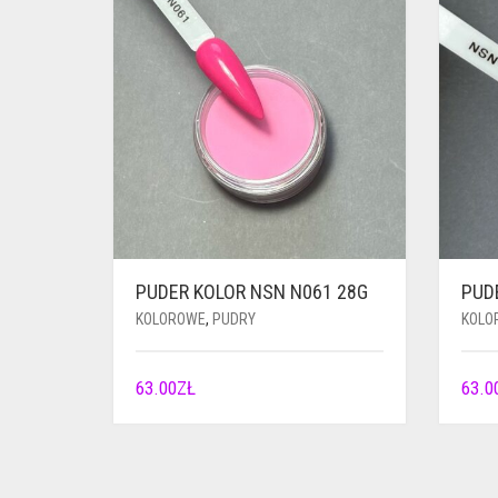
PUDER KOLOR NSN N061 28G
PUD
KOLOROWE
,
PUDRY
KOLO
63.00
ZŁ
63.0