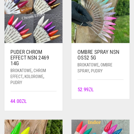
PUDER CHROM
OMBRE SPRAY NSN
EFFECT NSN 2469
OS52 5G
14G
BROKATOWE
,
OMBRE
BROKATOWE
,
CHROM
SPRAY
,
PUDRY
EFFECT
,
KOLOROWE
,
PUDRY
52.99
ZŁ
44.00
ZŁ