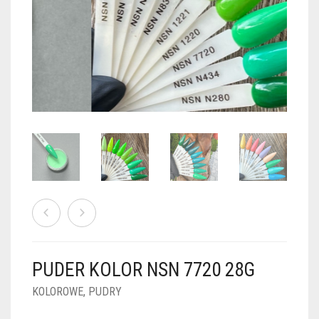
PUDRY GALAXY
PUDRY BUDUJĄCE
PUDRY BROKATOWE
KOSZYK
0
PUDRY SPARKLE
PUDRY DO FRENCH
PUDRY Z DROBINKAMI
PUDRY TERMICZNE
PUDRY KOLOR PUR
PUDRY FOTOCHROMOWE
PUDRY ŚWIECĄCE
PUDER CHROM EFFECT
FOIL DIP
PYŁKI W PŁYNIE 5ML
PUDER KOLOR NSN 7720 28G
PREPARATY PŁYNNE 50ML
KOLOROWE
,
PUDRY
PREPARATY PŁYNNE 15ML
NAIL PREP 50ML