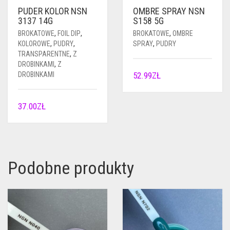
PUDER KOLOR NSN
OMBRE SPRAY NSN
3137 14G
S158 5G
BROKATOWE
,
FOIL DIP
,
BROKATOWE
,
OMBRE
KOLOROWE
,
PUDRY
,
SPRAY
,
PUDRY
TRANSPARENTNE
,
Z
DROBINKAMI
,
Z
DROBINKAMI
52.99
ZŁ
37.00
ZŁ
Podobne produkty