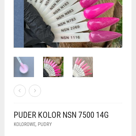
PUDRY GALAXY
PUDRY BUDUJĄCE
PUDRY BROKATOWE
KOSZYK
0
PUDRY SPARKLE
PUDRY DO FRENCH
PUDRY Z DROBINKAMI
PUDRY TERMICZNE
PUDRY KOLOR PUR
PUDRY FOTOCHROMOWE
PUDRY ŚWIECĄCE
PUDER CHROM EFFECT
FOIL DIP
PYŁKI W PŁYNIE 5ML
PUDER KOLOR NSN 7500 14G
PREPARATY PŁYNNE 50ML
KOLOROWE
,
PUDRY
PREPARATY PŁYNNE 15ML
NAIL PREP 50ML