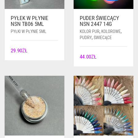
PYŁEK W PŁYNIE
PUDER ŚWIECĄCY
NSN TB06 5ML
NSN 2447 14G
PYŁKI W PŁYNIE 5ML
KOLOR PUR
,
KOLOROWE
,
PUDRY
,
ŚWIECĄCE
29.90
ZŁ
44.00
ZŁ