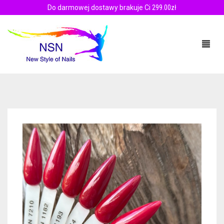
Do darmowej dostawy brakuje Ci
299.00
zł
PRODUKTY
SZKOLENIA
PALETA BARW
MANICURE TYTANOWY
PALETA BARW – FILMY
BLOG
ZESTAWY
ZALETY MANICURE TYTANOWY
KONTAKT
PUDRY
FILM INSTRUKTAŻOWY
0.00ZŁ
OMBRE SPRAY
AKADEMIA MANICURE TYTANOWEGO NSN
PUDRY KOLOROWE