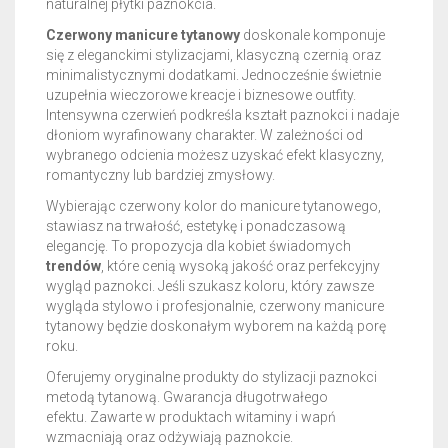
naturalnej płytki paznokcia.
Czerwony manicure tytanowy
doskonale komponuje
się z eleganckimi stylizacjami, klasyczną czernią oraz
minimalistycznymi dodatkami. Jednocześnie świetnie
uzupełnia wieczorowe kreacje i biznesowe outfity.
Intensywna czerwień podkreśla kształt paznokci i nadaje
dłoniom wyrafinowany charakter. W zależności od
wybranego odcienia możesz uzyskać efekt klasyczny,
romantyczny lub bardziej zmysłowy.
Wybierając czerwony kolor do manicure tytanowego,
stawiasz na trwałość, estetykę i ponadczasową
elegancję. To propozycja dla kobiet świadomych
trendów
, które cenią wysoką jakość oraz perfekcyjny
wygląd paznokci. Jeśli szukasz koloru, który zawsze
wygląda stylowo i profesjonalnie, czerwony manicure
tytanowy będzie doskonałym wyborem na każdą porę
roku.
Oferujemy oryginalne produkty do stylizacji paznokci
metodą tytanową. Gwarancja długotrwałego
efektu.
Zawarte w produktach witaminy i wapń
wzmacniają oraz odżywiają paznokcie.