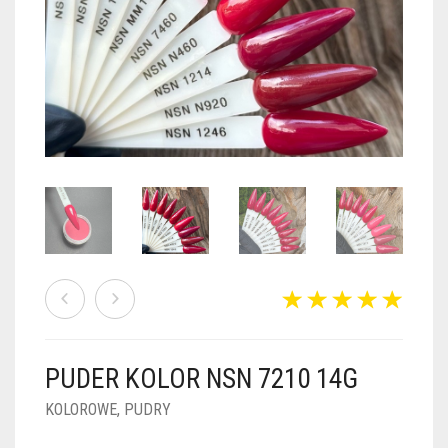
PUDRY GALAXY
PUDRY BUDUJĄCE
PUDRY BROKATOWE
KOSZYK
0
PUDRY SPARKLE
PUDRY DO FRENCH
PUDRY Z DROBINKAMI
PUDRY TERMICZNE
PUDRY KOLOR PUR
PUDRY FOTOCHROMOWE
PUDRY ŚWIECĄCE
PUDER CHROM EFFECT
FOIL DIP
PYŁKI W PŁYNIE 5ML
PUDER KOLOR NSN 7210 14G
PREPARATY PŁYNNE 50ML
KOLOROWE
,
PUDRY
PREPARATY PŁYNNE 15ML
NAIL PREP 50ML