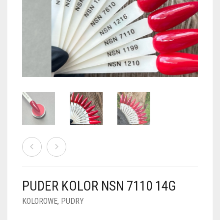
PUDRY GALAXY
PUDRY BUDUJĄCE
PUDRY BROKATOWE
KOSZYK
0
PUDRY SPARKLE
PUDRY DO FRENCH
PUDRY Z DROBINKAMI
PUDRY TERMICZNE
PUDRY KOLOR PUR
PUDRY FOTOCHROMOWE
PUDRY ŚWIECĄCE
PUDER CHROM EFFECT
FOIL DIP
PYŁKI W PŁYNIE 5ML
PUDER KOLOR NSN 7110 14G
PREPARATY PŁYNNE 50ML
KOLOROWE
,
PUDRY
PREPARATY PŁYNNE 15ML
NAIL PREP 50ML