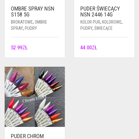
OMBRE SPRAY NSN
PUDER ŚWIECĄCY
S158 5G
NSN 2446 14G
BROKATOWE
,
OMBRE
KOLOR PUR
,
KOLOROWE
,
SPRAY
,
PUDRY
PUDRY
,
ŚWIECĄCE
52.99
ZŁ
44.00
ZŁ
PUDER CHROM