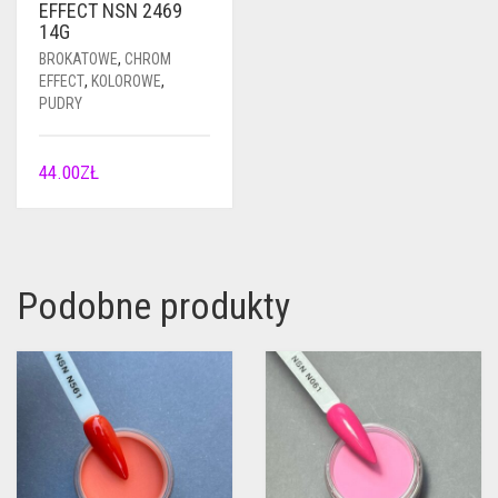
EFFECT NSN 2469
14G
BROKATOWE
,
CHROM
EFFECT
,
KOLOROWE
,
PUDRY
44.00
ZŁ
Podobne produkty