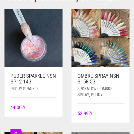
PUDER SPARKLE NSN
OMBRE SPRAY NSN
SP12 14G
S158 5G
PUDRY SPARKLE
BROKATOWE
,
OMBRE
SPRAY
,
PUDRY
44.00
ZŁ
52.99
ZŁ