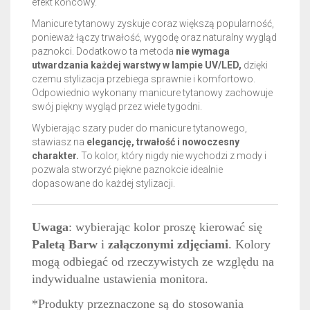
efekt końcowy.
Manicure tytanowy zyskuje coraz większą popularność,
ponieważ łączy trwałość, wygodę oraz naturalny wygląd
paznokci. Dodatkowo ta metoda
nie wymaga
utwardzania każdej warstwy w lampie UV/LED,
dzięki
czemu stylizacja przebiega sprawnie i komfortowo.
Odpowiednio wykonany manicure tytanowy zachowuje
swój piękny wygląd przez wiele tygodni.
Wybierając szary puder do manicure tytanowego,
stawiasz na
elegancję, trwałość i nowoczesny
charakter.
To kolor, który nigdy nie wychodzi z mody i
pozwala stworzyć piękne paznokcie idealnie
dopasowane do każdej stylizacji.
Uwaga
: wybierając kolor proszę kierować się
Paletą Barw
i
załączonymi zdjęciami
. Kolory
mogą odbiegać od rzeczywistych ze względu na
indywidualne ustawienia monitora.
*Produkty przeznaczone są do stosowania