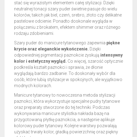
stać się wyrazistym elementem całej stylizacji. Dzięki
neutralnej tonacji szary puder świetnie pasuje do wielu
kolorów, takich jak biel, czerń, srebro, złoto czy delikatne
pastelowe odcienie. Ponadto doskonale wygląda w
połączeniu z brokatem, efektem shimmer oraz różnego
rodzaju zdobieniami.
Szary puder do manicure tytanowego zapewnia
piękne
krycie oraz eleganckie wykończenie.
Dzięki
odpowiedniej pigmentacji paznokcie zyskują
intensywny
kolor i estetyczny wygląd.
Co więcej, szarość optycznie
podkreśla kształt paznokci i sprawia, że dłonie
wyglądają bardzo zadbanie. To doskonały wybór dla
osób, które lubią stylizacje w spokojnych, ale wyjątkowo
modnych kolorach.
Manicure tytanowy to nowoczesna metoda stylizacji
paznokci, która wykorzystuje specjalne pudry tytanowe
oraz preparaty stworzone do tej techniki. Podczas
wykonywania manicure stylistka nakłada bazę na
przygotowaną płytkę paznokcia, a następnie aplikuje
kolorowy puder tytanowy. Kolejne warstwy pozwalają
uzyskać trwały kolor, gładką powierzchnię oraz piękny