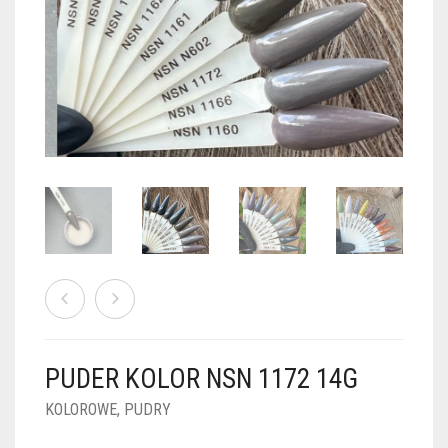
PUDRY GALAXY
PUDRY BUDUJĄCE
PUDRY BROKATOWE
KOSZYK
0
PUDRY SPARKLE
PUDRY DO FRENCH
PUDRY Z DROBINKAMI
PUDRY TERMICZNE
PUDRY KOLOR PUR
PUDRY FOTOCHROMOWE
PUDRY ŚWIECĄCE
PUDER CHROM EFFECT
FOIL DIP
PYŁKI W PŁYNIE 5ML
PUDER KOLOR NSN 1172 14G
PREPARATY PŁYNNE 50ML
KOLOROWE
,
PUDRY
PREPARATY PŁYNNE 15ML
NAIL PREP 50ML