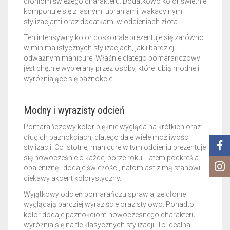
dłoniom świeżego charakteru. Dodatkowo kolor świetnie
komponuje się z jasnymi ubraniami, wakacyjnymi
stylizacjami oraz dodatkami w odcieniach złota.
Ten intensywny kolor doskonale prezentuje się zarówno
w minimalistycznych stylizacjach, jak i bardziej
odważnym manicure. Właśnie dlatego pomarańczowy
jest chętnie wybierany przez osoby, które lubią modne i
wyróżniające się paznokcie.
Modny i wyrazisty odcień
Pomarańczowy kolor pięknie wygląda na krótkich oraz
długich paznokciach, dlatego daje wiele możliwości
stylizacji. Co istotne, manicure w tym odcieniu prezentuje
się nowocześnie o każdej porze roku. Latem podkreśla
opaleniznę i dodaje świeżości, natomiast zimą stanowi
ciekawy akcent kolorystyczny.
Wyjątkowy odcień pomarańczu sprawia, że dłonie
wyglądają bardziej wyraziście oraz stylowo. Ponadto
kolor dodaje paznokciom nowoczesnego charakteru i
wyróżnia się na tle klasycznych stylizacji. To idealna