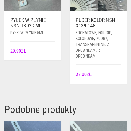
PYŁEK W PŁYNIE
PUDER KOLOR NSN
NSN TB02 5ML
3139 14G
PYŁKI W PŁYNIE 5ML
BROKATOWE
,
FOIL DIP
,
KOLOROWE
,
PUDRY
,
TRANSPARENTNE
,
Z
29.90
ZŁ
DROBINKAMI
,
Z
DROBINKAMI
37.00
ZŁ
Podobne produkty