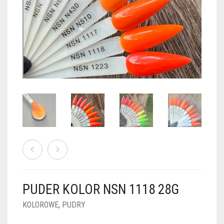
PUDRY GALAXY
PUDRY BUDUJĄCE
PUDRY BROKATOWE
KOSZYK
0
PUDRY SPARKLE
PUDRY DO FRENCH
PUDRY Z DROBINKAMI
PUDRY TERMICZNE
PUDRY KOLOR PUR
PUDRY FOTOCHROMOWE
PUDRY ŚWIECĄCE
PUDER CHROM EFFECT
FOIL DIP
PYŁKI W PŁYNIE 5ML
PUDER KOLOR NSN 1118 28G
PREPARATY PŁYNNE 50ML
KOLOROWE
,
PUDRY
PREPARATY PŁYNNE 15ML
NAIL PREP 50ML