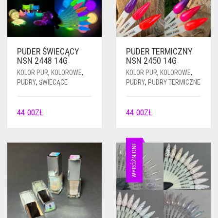
PUDER ŚWIECĄCY
PUDER TERMICZNY
NSN 2448 14G
NSN 2450 14G
KOLOR PUR
,
KOLOROWE
,
KOLOR PUR
,
KOLOROWE
,
PUDRY
,
ŚWIECĄCE
PUDRY
,
PUDRY TERMICZNE
44.00
ZŁ
44.00
ZŁ
WYRÓŻNIONE