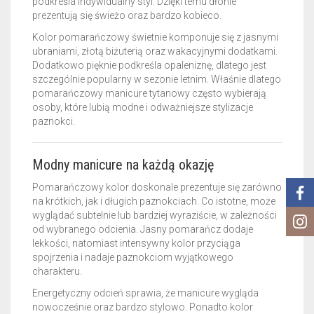
podkreśla indywidualny styl. Dzięki temu dłonie
prezentują się świeżo oraz bardzo kobieco.
Kolor pomarańczowy świetnie komponuje się z jasnymi
ubraniami, złotą biżuterią oraz wakacyjnymi dodatkami.
Dodatkowo pięknie podkreśla opaleniznę, dlatego jest
szczególnie popularny w sezonie letnim. Właśnie dlatego
pomarańczowy manicure tytanowy często wybierają
osoby, które lubią modne i odważniejsze stylizacje
paznokci.
Modny manicure na każdą okazję
Pomarańczowy kolor doskonale prezentuje się zarówno
na krótkich, jak i długich paznokciach. Co istotne, może
wyglądać subtelnie lub bardziej wyraziście, w zależności
od wybranego odcienia. Jasny pomarańcz dodaje
lekkości, natomiast intensywny kolor przyciąga
spojrzenia i nadaje paznokciom wyjątkowego
charakteru.
Energetyczny odcień sprawia, że manicure wygląda
nowocześnie oraz bardzo stylowo. Ponadto kolor