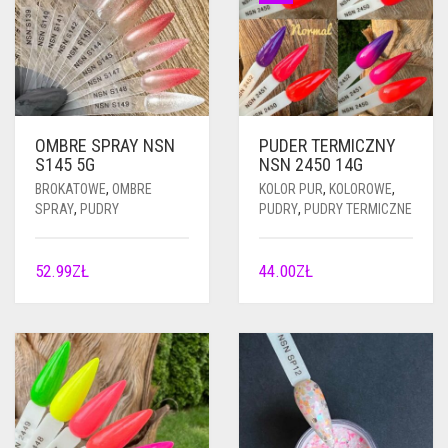
OMBRE SPRAY NSN
PUDER TERMICZNY
S145 5G
NSN 2450 14G
BROKATOWE
,
OMBRE
KOLOR PUR
,
KOLOROWE
,
SPRAY
,
PUDRY
PUDRY
,
PUDRY TERMICZNE
52.99
ZŁ
44.00
ZŁ