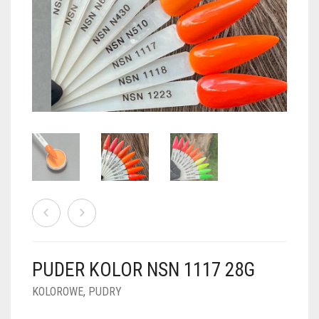
PUDRY GALAXY
PUDRY BUDUJĄCE
PUDRY BROKATOWE
KOSZYK
0
PUDRY SPARKLE
PUDRY DO FRENCH
PUDRY Z DROBINKAMI
PUDRY TERMICZNE
PUDRY KOLOR PUR
PUDRY FOTOCHROMOWE
PUDRY ŚWIECĄCE
PUDER CHROM EFFECT
FOIL DIP
PYŁKI W PŁYNIE 5ML
PUDER KOLOR NSN 1117 28G
PREPARATY PŁYNNE 50ML
KOLOROWE
,
PUDRY
PREPARATY PŁYNNE 15ML
NAIL PREP 50ML