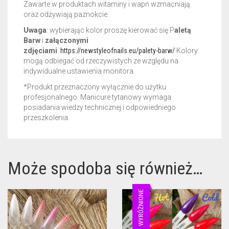
Zawarte w produktach witaminy i wapń wzmacniają
oraz odżywiają paznokcie.
Uwaga
: wybierając kolor proszę kierować się P
aletą
Barw
i
załączonymi
zdjęciami
.
https://newstyleofnails.eu/palety-barw/
Kolory
mogą odbiegać od rzeczywistych ze względu na
indywidualne ustawienia monitora.
*Produkt przeznaczony wyłącznie do użytku
profesjonalnego. Manicure tytanowy wymaga
posiadania wiedzy technicznej i odpowiedniego
przeszkolenia.
Może spodoba się również…
WYRÓŻNIONE