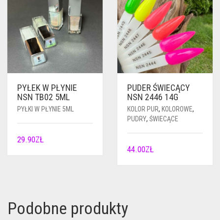
PYŁEK W PŁYNIE
PUDER ŚWIECĄCY
NSN TB02 5ML
NSN 2446 14G
PYŁKI W PŁYNIE 5ML
KOLOR PUR
,
KOLOROWE
,
PUDRY
,
ŚWIECĄCE
29.90
ZŁ
44.00
ZŁ
Podobne produkty