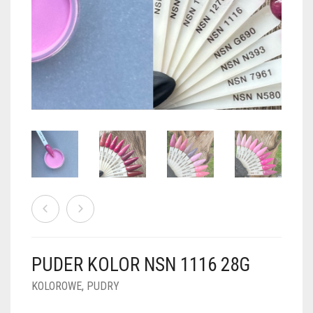
PUDRY GALAXY
PUDRY BUDUJĄCE
PUDRY BROKATOWE
KOSZYK
0
PUDRY SPARKLE
PUDRY DO FRENCH
PUDRY Z DROBINKAMI
PUDRY TERMICZNE
PUDRY KOLOR PUR
PUDRY FOTOCHROMOWE
PUDRY ŚWIECĄCE
PUDER CHROM EFFECT
FOIL DIP
PYŁKI W PŁYNIE 5ML
PUDER KOLOR NSN 1116 28G
PREPARATY PŁYNNE 50ML
KOLOROWE
,
PUDRY
PREPARATY PŁYNNE 15ML
NAIL PREP 50ML