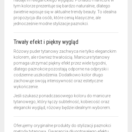
nadaje im eleganckiego wyglądu. Ponadto manicure w
tym kolorze prezentuje się bardzo naturalnie, dlatego
świetnie wpisuje się w aktualne trendy beauty. To idealna
propozycja dla osób, które cenią klasyczne, ale
jednocześnie modne stylizacje paznokci.
Trwały efekt i piękny wygląd
Różowy puder tytanowy zachwyca nie tylko eleganckim
kolorem, ale również trwałością. Manicure tytanowy
pomaga utrzymać piękny efekt przez wiele tygodni,
dlatego paznokcie pozostają odporne na odpryski i
codzienne uszkodzenia. Dodatkowo kolor długo
zachowuje swoją intensywność oraz estetyczne
wykończenie.
Jeśli szukasz ponadczasowego koloru do manicure
tytanowego, który łączy subtelność, kobiecość oraz
elegancki wygląd, różowy będzie idealnym wyborem.
Oferujemy oryginalne produkty do stylizacji paznokci
metodą tytanową. Gwarancja długotrwałego efektu.