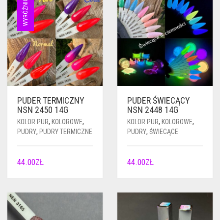
WYRÓŻNIONE
PUDER TERMICZNY
PUDER ŚWIECĄCY
NSN 2450 14G
NSN 2448 14G
KOLOR PUR
,
KOLOROWE
,
KOLOR PUR
,
KOLOROWE
,
PUDRY
,
PUDRY TERMICZNE
PUDRY
,
ŚWIECĄCE
44.00
ZŁ
44.00
ZŁ