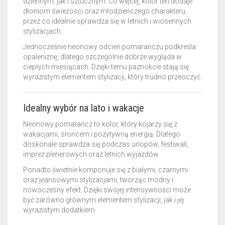
dziennym, jak i sztucznym. Co więcej, kolor ten dodaje
dłoniom świeżości oraz młodzieńczego charakteru,
przez co idealnie sprawdza się w letnich i wiosennych
stylizacjach.
Jednocześnie neonowy odcień pomarańczu podkreśla
opaleniznę, dlatego szczególnie dobrze wygląda w
ciepłych miesiącach. Dzięki temu paznokcie stają się
wyrazistym elementem stylizacji, który trudno przeoczyć.
Idealny wybór na lato i wakacje
Neonowy pomarańcz to kolor, który kojarzy się z
wakacjami, słońcem i pozytywną energią. Dlatego
doskonale sprawdza się podczas urlopów, festiwali,
imprez plenerowych oraz letnich wyjazdów.
Ponadto świetnie komponuje się z białymi, czarnymi
oraz jeansowymi stylizacjami, tworząc modny i
nowoczesny efekt. Dzięki swojej intensywności może
być zarówno głównym elementem stylizacji, jak i jej
wyrazistym dodatkiem.