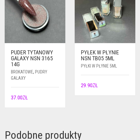
PUDER TYTANOWY
PYŁEK W PŁYNIE
GALAXY NSN 3165
NSN TB05 5ML
14G
PYŁKI W PŁYNIE 5ML
BROKATOWE
,
PUDRY
GALAXY
29.90
ZŁ
37.00
ZŁ
Podobne produkty