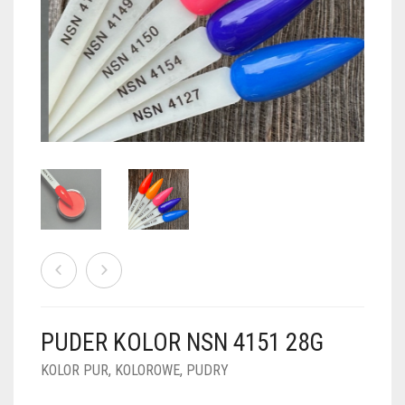
PUDRY GALAXY
PUDRY BUDUJĄCE
PUDRY BROKATOWE
KOSZYK
0
PUDRY SPARKLE
PUDRY DO FRENCH
PUDRY Z DROBINKAMI
PUDRY TERMICZNE
PUDRY KOLOR PUR
PUDRY FOTOCHROMOWE
PUDRY ŚWIECĄCE
PUDER CHROM EFFECT
FOIL DIP
PYŁKI W PŁYNIE 5ML
PUDER KOLOR NSN 4151 28G
PREPARATY PŁYNNE 50ML
KOLOR PUR
,
KOLOROWE
,
PUDRY
PREPARATY PŁYNNE 15ML
NAIL PREP 50ML