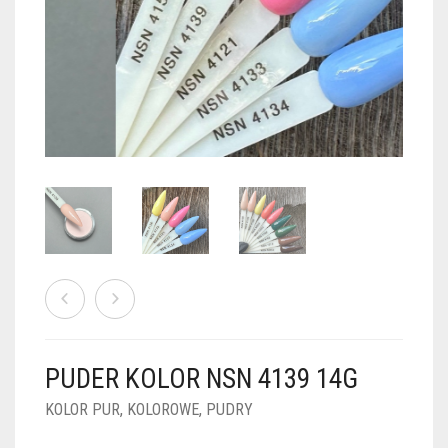
PUDRY GALAXY
PUDRY BUDUJĄCE
PUDRY BROKATOWE
KOSZYK
0
PUDRY SPARKLE
PUDRY DO FRENCH
PUDRY Z DROBINKAMI
PUDRY TERMICZNE
PUDRY KOLOR PUR
PUDRY FOTOCHROMOWE
PUDRY ŚWIECĄCE
PUDER CHROM EFFECT
FOIL DIP
PYŁKI W PŁYNIE 5ML
PUDER KOLOR NSN 4139 14G
PREPARATY PŁYNNE 50ML
KOLOR PUR
,
KOLOROWE
,
PUDRY
PREPARATY PŁYNNE 15ML
NAIL PREP 50ML