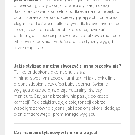
uniwersalny, który pasuje do wielu stylizacji i okazji.
Jasna brzoskwinia subtelnie podkreśla naturalne piękno
dłoni i sprawia, że paznokcie wyglądają schludnie oraz
elegancko. To świetna alternatywa dla klasycznych nude
i różu, szczególnie dla osób, które chcą uzyskać
delikatny, ale nieco cieplejszy efekt. Dodatkowo manicure
tytanowy zapewnia trwałość oraz estetyczny wygląd
przez długi czas.
Jakie stylizacje można stworzyć z jasną brzoskwinią?
Ten kolor doskonale komponuje się z
minimalistycznymi zdobieniami, takimi jak cienkie linie,
drobne zdobienia czy efekt baby boomer. Świetnie
wygląda także solo, tworząc naturalny i świeży
manicure. Czy jasna brzoskwinia pasuje do każdej
karnacji? Tak, dzięki swojej ciepłej tonacji dobrze
współgra zarówno z jasną, jak i opaloną skórą, dodając
dłoniom zdrowego i promiennego wyglądu.
Czy manicure tytanowy w tym kolorze jest