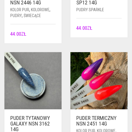
NSN 2446 14G
SP12 14G
KOLOR PUR
,
KOLOROWE
,
PUDRY SPARKLE
PUDRY
,
ŚWIECĄCE
44.00
ZŁ
44.00
ZŁ
PUDER TYTANOWY
PUDER TERMICZNY
GALAXY NSN 3162
NSN 2451 14G
14G
KOLOR PUR
,
KOLOROWE
,