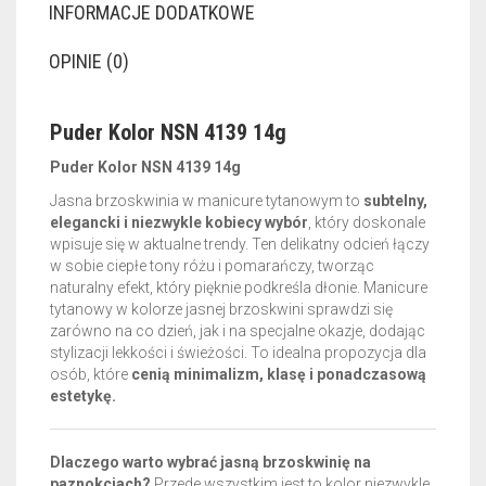
INFORMACJE DODATKOWE
OPINIE (0)
Puder Kolor NSN 4139 14g
Puder Kolor NSN 4139 14g
Jasna brzoskwinia w manicure tytanowym to
subtelny,
elegancki i niezwykle kobiecy wybór
, który doskonale
wpisuje się w aktualne trendy. Ten delikatny odcień łączy
w sobie ciepłe tony różu i pomarańczy, tworząc
naturalny efekt, który pięknie podkreśla dłonie. Manicure
tytanowy w kolorze jasnej brzoskwini sprawdzi się
zarówno na co dzień, jak i na specjalne okazje, dodając
stylizacji lekkości i świeżości. To idealna propozycja dla
osób, które
cenią minimalizm, klasę i ponadczasową
estetykę.
Dlaczego warto wybrać jasną brzoskwinię na
paznokciach?
Przede wszystkim jest to kolor niezwykle