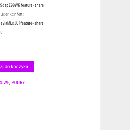
OSdapZ98WI?feature=share
der konfetti:
meyIaMLoJU?feature=share
tu
aj do koszyka
ROWE
,
PUDRY