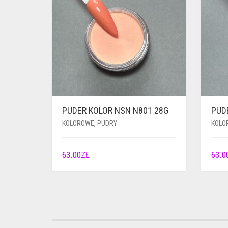
PUDER KOLOR NSN N801 28G
PUD
KOLOROWE
,
PUDRY
KOLO
63.00
ZŁ
63.0