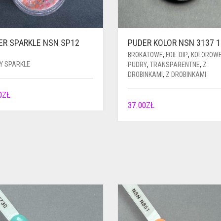
ER SPARKLE NSN SP12
PUDER KOLOR NSN 3137 
BROKATOWE
,
FOIL DIP
,
KOLOROW
Y SPARKLE
PUDRY
,
TRANSPARENTNE
,
Z
DROBINKAMI
,
Z DROBINKAMI
0
ZŁ
37.00
ZŁ