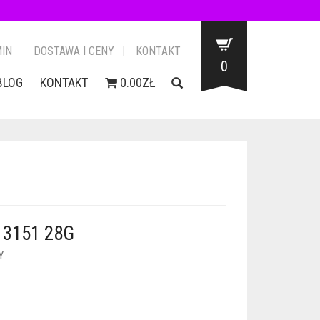
IN
DOSTAWA I CENY
KONTAKT
0
BLOG
KONTAKT
0.00ZŁ
3151 28G
Y
: