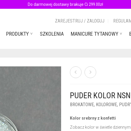
Do darmowej dostawy brakuje Ci
299.00
zł
ZAREJESTRUJ / ZALOGUJ
REGULAM
PRODUKTY
SZKOLENIA
MANICURE TYTANOWY
PUDER KOLOR NSN 
BROKATOWE
,
KOLOROWE
,
PUDR
Kolor srebrny z konfetti
Zobacz kolor w świetle dziennym