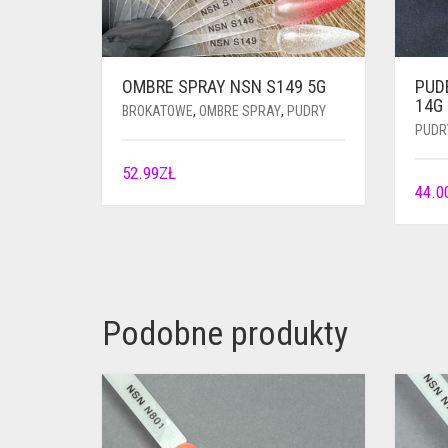
OMBRE SPRAY NSN S149 5G
PUD
14G
BROKATOWE
,
OMBRE SPRAY
,
PUDRY
PUDR
52.99
ZŁ
44.0
Podobne produkty