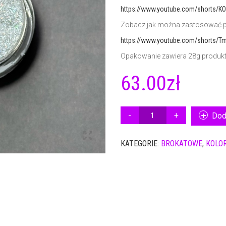
https://www.youtube.com/shorts/K
Zobacz jak można zastosować pu
https://www.youtube.com/shorts/T
Opakowanie zawiera 28g produk
63.00
zł
ILOŚĆ
Dod
PUDER
KOLOR
KATEGORIE:
BROKATOWE
,
KOLO
NSN
3151
28G