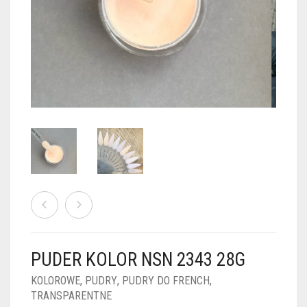
PUDRY GALAXY
PUDRY BUDUJĄCE
PUDRY BROKATOWE
KOSZYK
0
PUDRY SPARKLE
PUDRY DO FRENCH
PUDRY Z DROBINKAMI
PUDRY TERMICZNE
PUDRY KOLOR PUR
PUDRY FOTOCHROMOWE
PUDRY ŚWIECĄCE
PUDER CHROM EFFECT
FOIL DIP
PYŁKI W PŁYNIE 5ML
PUDER KOLOR NSN 2343 28G
PREPARATY PŁYNNE 50ML
KOLOROWE
,
PUDRY
,
PUDRY DO FRENCH
,
TRANSPARENTNE
PREPARATY PŁYNNE 15ML
NAIL PREP 50ML