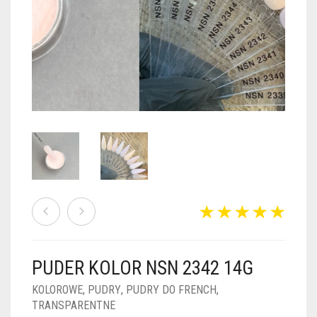
PUDRY GALAXY
PUDRY BUDUJĄCE
PUDRY BROKATOWE
KOSZYK
0
PUDRY SPARKLE
PUDRY DO FRENCH
PUDRY Z DROBINKAMI
PUDRY TERMICZNE
PUDRY KOLOR PUR
PUDRY FOTOCHROMOWE
PUDRY ŚWIECĄCE
PUDER CHROM EFFECT
FOIL DIP
PYŁKI W PŁYNIE 5ML
PUDER KOLOR NSN 2342 14G
PREPARATY PŁYNNE 50ML
KOLOROWE
,
PUDRY
,
PUDRY DO FRENCH
,
TRANSPARENTNE
PREPARATY PŁYNNE 15ML
NAIL PREP 50ML