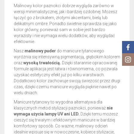
Malinowy kolor paznokci dobrze wygląda zarówno w
wersji minimalistycznej, jak i bardziej ozdobnej. Możesz
łączyć go z brokatem, złotymi akcentami, bielą lub
delikatnym ombre. Ponadto świetnie sprawdza się jako
kolor główny, ponieważ sam w sobie jest bardzo
wyrazisty i nie wymaga wielu dodatków, aby wyglądać
efektownie.
Nasz
malinowy puder
do manicure tytanowego
wyróżnia się intensywną pigmentacją, głębokim kolorem
oraz
wysoką trwałością.
Dzięki starannie opracowanej
formule aplikacja jest łatwa i równomierna, co pozwala
uzyskać estetyczny efekt już po kilku warstwach.
Dodatkowo kolor zachowuje swoją świeżość przez długi
czas, dzięki czemu manicure wygląda pięknie nawet po
wielu dniach.
Manicure tytanowy to wygodna alternatywa dla
klasycznych metod stylizacji paznokci, ponieważ
nie
wymaga użycia lampy UV ani LED.
Dzięki temu możesz
cieszyć się trwałym i efektownym manicure w bardziej
komfortowy sposób. Co ważne, malinowy odcień
idealnie wpisuje się w nowoczesne, kobiece stylizacje,