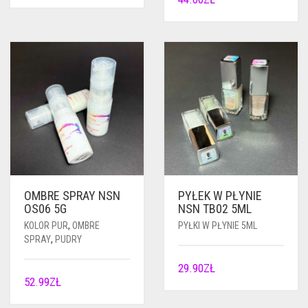
OMBRE SPRAY NSN
PYŁEK W PŁYNIE
OS06 5G
NSN TB02 5ML
KOLOR PUR
,
OMBRE
PYŁKI W PŁYNIE 5ML
SPRAY
,
PUDRY
29.90
ZŁ
52.99
ZŁ