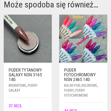
Może spodoba się również…
PUDER TYTANOWY
PUDER
GALAXY NSN 3165
FOTOCHROMOWY
14G
NSN 2465 14G
BROKATOWE
,
PUDRY
KOLOR PUR
,
KOLOROWE
,
GALAXY
PUDRY
,
PUDRY
FOTOCHROMOWE
37.00
ZŁ
44.00
ZŁ