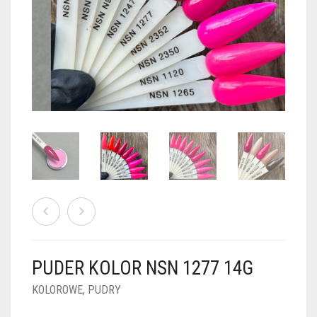
PUDRY GALAXY
PUDRY BUDUJĄCE
PUDRY BROKATOWE
KOSZYK
0
PUDRY SPARKLE
PUDRY DO FRENCH
PUDRY Z DROBINKAMI
PUDRY TERMICZNE
PUDRY KOLOR PUR
PUDRY FOTOCHROMOWE
PUDRY ŚWIECĄCE
PUDER CHROM EFFECT
FOIL DIP
PYŁKI W PŁYNIE 5ML
PUDER KOLOR NSN 1277 14G
PREPARATY PŁYNNE 50ML
KOLOROWE
,
PUDRY
PREPARATY PŁYNNE 15ML
NAIL PREP 50ML