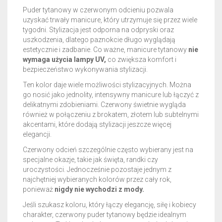
Puder tytanowy w czerwonym odcieniu pozwala
uzyskać trwały manicure, który utrzymuje się przez wiele
tygodni. Stylizacja jest odporna na odpryski oraz
uszkodzenia, dlatego paznokcie długo wyglądają
estetycznie i zadbanie. Co ważne, manicure tytanowy
nie
wymaga użycia lampy UV,
co zwiększa komfort i
bezpieczeństwo wykonywania stylizacji.
Ten kolor daje wiele możliwości stylizacyjnych. Można
go nosić jako jednolity, intensywny manicure lub łączyć z
delikatnymi zdobieniami. Czerwony świetnie wygląda
również w połączeniu z brokatem, złotem lub subtelnymi
akcentami, które dodają stylizacji jeszcze więcej
elegancji.
Czerwony odcień szczególnie często wybierany jest na
specjalne okazje, takie jak święta, randki czy
uroczystości. Jednocześnie pozostaje jednym z
najchętniej wybieranych kolorów przez cały rok,
ponieważ
nigdy nie wychodzi z mody.
Jeśli szukasz koloru, który łączy elegancję, siłę i kobiecy
charakter, czerwony puder tytanowy będzie idealnym