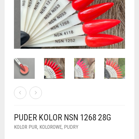
PUDRY GALAXY
PUDRY BUDUJĄCE
PUDRY BROKATOWE
KOSZYK
0
PUDRY SPARKLE
PUDRY DO FRENCH
PUDRY Z DROBINKAMI
PUDRY TERMICZNE
PUDRY KOLOR PUR
PUDRY FOTOCHROMOWE
PUDRY ŚWIECĄCE
PUDER CHROM EFFECT
FOIL DIP
PYŁKI W PŁYNIE 5ML
PUDER KOLOR NSN 1268 28G
PREPARATY PŁYNNE 50ML
KOLOR PUR
,
KOLOROWE
,
PUDRY
PREPARATY PŁYNNE 15ML
NAIL PREP 50ML