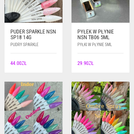
PUDER SPARKLE NSN
PYŁEK W PŁYNIE
SP18 14G
NSN TB06 5ML
PUDRY SPARKLE
PYŁKI W PŁYNIE 5ML
44.00
ZŁ
29.90
ZŁ