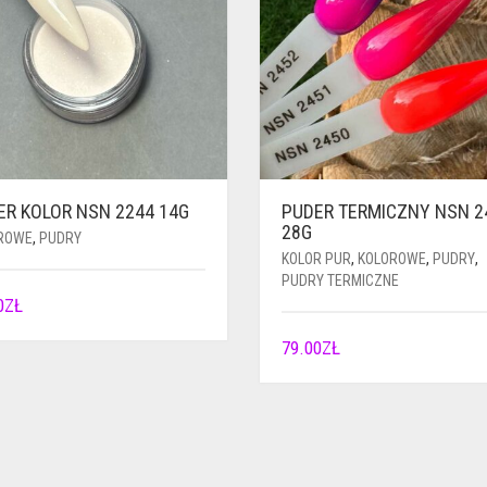
ER KOLOR NSN 2244 14G
PUDER TERMICZNY NSN 2
28G
ROWE
,
PUDRY
KOLOR PUR
,
KOLOROWE
,
PUDRY
,
PUDRY TERMICZNE
0
ZŁ
79.00
ZŁ