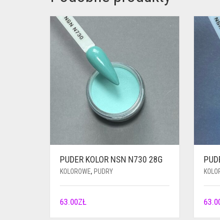
PUDER KOLOR NSN N730 28G
PUD
KOLOROWE
,
PUDRY
KOLO
63.00
ZŁ
63.0