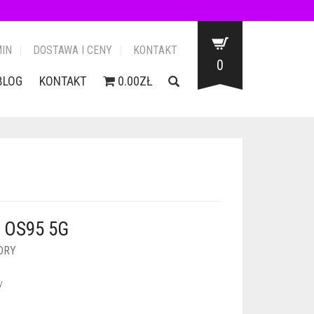
IN
DOSTAWA I CENY
KONTAKT
0
BLOG
KONTAKT
0.00ZŁ
 OS95 5G
DRY
y