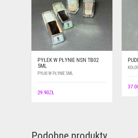
PYŁEK W PŁYNIE NSN TB02
PUD
5ML
KOLO
PYŁKI W PŁYNIE 5ML
37.0
29.90
ZŁ
Podobne produkty