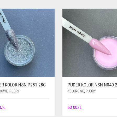
ER KOLOR NSN P281 28G
PUDER KOLOR NSN N040 
ROWE
,
PUDRY
KOLOROWE
,
PUDRY
0
ZŁ
63.00
ZŁ