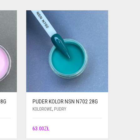
28G
PUDER KOLOR NSN N702 28G
KOLOROWE
,
PUDRY
63.00
ZŁ