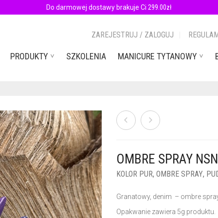
Do darmowej dostawy brakuje Ci
299.00
zł
ZAREJESTRUJ / ZALOGUJ
REGULAM
PRODUKTY
SZKOLENIA
MANICURE TYTANOWY
OMBRE SPRAY NSN
KOLOR PUR
,
OMBRE SPRAY
,
PU
Granatowy, denim – ombre spra
Opakwanie zawiera 5g produktu.