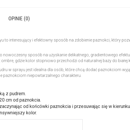
OPINIE (0)
o interesujący i efektowny sposób na zdobienie paznokci, który pozwa
o nowoczesny sposób na uzyskanie delikatnego, gradientowego efektu, k
ombre, gdzie kolor stopniowo przechodzi od naturalnej bazy do białej
dru w sprayu jest idealna dla osób, które chcą dodać paznokciom wyj
ie paznokciom niepowtarzalnego charakteru.
ką z pudrem.
20 cm od paznokcia.
 zaczynając od końcówki paznokcia i przesuwając się w kierunk
ensywniejszy kolor.