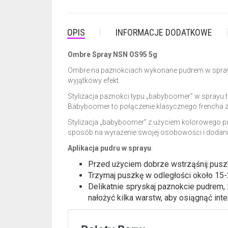
OPIS
INFORMACJE DODATKOWE
Ombre Spray NSN OS95 5g
Ombre na paznokciach wykonane pudrem w sprayu t
wyjątkowy efekt.
Stylizacja paznokci typu „babyboomer” w sprayu t
Babyboomer to połączenie klasycznego frencha z 
Stylizacja „babyboomer” z użyciem kolorowego pu
sposób na wyrażenie swojej osobowości i dodan
Aplikacja pudru w sprayu
:
Przed użyciem dobrze wstrząśnij pusz
Trzymaj puszkę w odległości około 15-
Delikatnie spryskaj paznokcie pudrem,
nałożyć kilka warstw, aby osiągnąć int