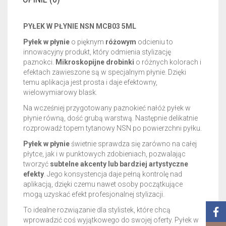
PYŁEK W PŁYNIE NSN MCB03 5ML
Pyłek w płynie
o pięknym
różowym
odcieniu to
innowacyjny produkt, który odmienia stylizację
paznokci.
Mikroskopijne drobinki
o różnych kolorach i
efektach zawieszone są w specjalnym płynie. Dzięki
temu aplikacja jest prosta i daje efektowny,
wielowymiarowy blask.
Na wcześniej przygotowany paznokieć nałóż pyłek w
płynie równą, dość grubą warstwą. Następnie delikatnie
rozprowadź topem tytanowy NSN po powierzchni pyłku.
Pyłek w płynie
świetnie sprawdza się zarówno na całej
płytce, jak i w punktowych zdobieniach, pozwalając
tworzyć
subtelne akcenty lub bardziej artystyczne
efekty
. Jego konsystencja daje pełną kontrolę nad
aplikacją, dzięki czemu nawet osoby początkujące
mogą uzyskać efekt profesjonalnej stylizacji.
To idealne rozwiązanie dla stylistek, które chcą
wprowadzić coś wyjątkowego do swojej oferty. Pyłek w