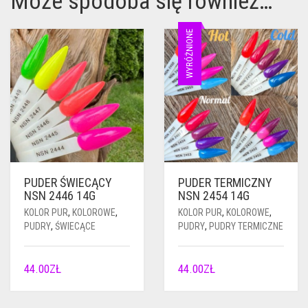
Może spodoba się również…
WYRÓŻNIONE
PUDER ŚWIECĄCY
PUDER TERMICZNY
NSN 2446 14G
NSN 2454 14G
KOLOR PUR
,
KOLOROWE
,
KOLOR PUR
,
KOLOROWE
,
PUDRY
,
ŚWIECĄCE
PUDRY
,
PUDRY TERMICZNE
44.00
ZŁ
44.00
ZŁ