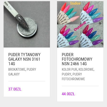
PUDER TYTANOWY
PUDER
GALAXY NSN 3161
FOTOCHROMOWY
14G
NSN 2466 14G
BROKATOWE
,
PUDRY
KOLOR PUR
,
KOLOROWE
,
GALAXY
PUDRY
,
PUDRY
FOTOCHROMOWE
37.00
ZŁ
44.00
ZŁ