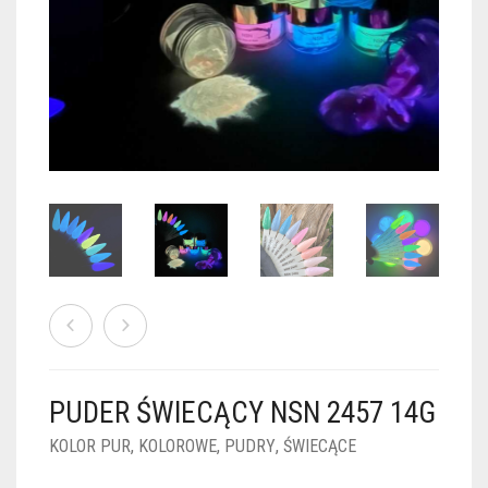
PUDRY GALAXY
PUDRY BUDUJĄCE
PUDRY BROKATOWE
KOSZYK
0
PUDRY SPARKLE
PUDRY DO FRENCH
PUDRY Z DROBINKAMI
PUDRY TERMICZNE
PUDRY KOLOR PUR
PUDRY FOTOCHROMOWE
PUDRY ŚWIECĄCE
PUDER CHROM EFFECT
FOIL DIP
PYŁKI W PŁYNIE 5ML
PUDER ŚWIECĄCY NSN 2457 14G
PREPARATY PŁYNNE 50ML
KOLOR PUR
,
KOLOROWE
,
PUDRY
,
ŚWIECĄCE
PREPARATY PŁYNNE 15ML
NAIL PREP 50ML