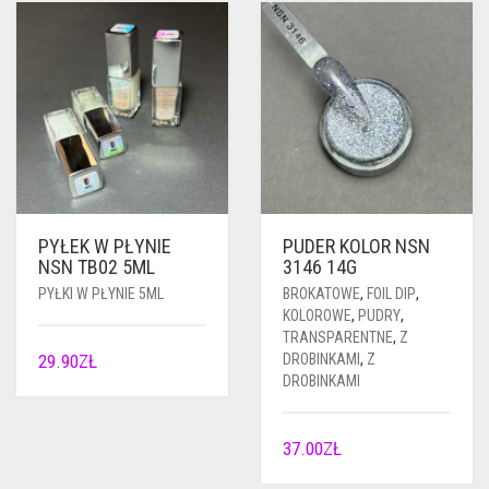
PYŁEK W PŁYNIE
PUDER KOLOR NSN
NSN TB02 5ML
3146 14G
PYŁKI W PŁYNIE 5ML
BROKATOWE
,
FOIL DIP
,
KOLOROWE
,
PUDRY
,
TRANSPARENTNE
,
Z
29.90
ZŁ
DROBINKAMI
,
Z
DROBINKAMI
37.00
ZŁ