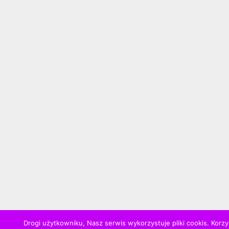
Drogi użytkowniku, Nasz serwis wykorzystuje pliki cookis. Korzy